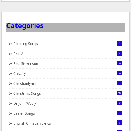
Categories
4
Blessing Songs
8
Bro. Anil
57
Bro. Stevenson
57
Calvary
9
Christianlyricz
280
Christmas Songs
33
Dr John Wesly
8
Easter Songs
30
English Christian Lyrics