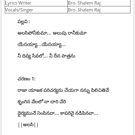
Lyrics Writer
Bro. Shalem Raj
Vocals/Singer
Bro. Shalem Raj
పల్లవి :
అలసిపోనీకుమా... అలుపు రానీకుమా
యేసయ్యా...యేసయ్యా...
నీ దివ్య సేవలో... నీ దీన పాత్రను
చరణం 1:
రాజా యాజక పరిచర్యను చేయగా నన్ను పిలిచితివే
కృంగిన వేలలో నా దారి చేరి
ధైర్యమునే నింపినవా... కాపరివై నడిపినవా...
||అలసి||