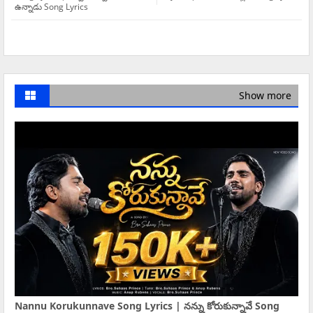
ఉన్నాడు Song Lyrics
Show more
Nannu Korukunnave Song Lyrics | నన్ను కోరుకున్నావే Song