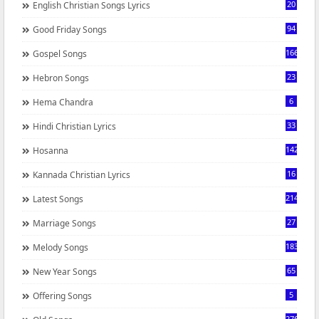
20
English Christian Songs Lyrics
94
Good Friday Songs
166
Gospel Songs
23
Hebron Songs
6
Hema Chandra
33
Hindi Christian Lyrics
142
Hosanna
16
Kannada Christian Lyrics
214
Latest Songs
27
Marriage Songs
183
Melody Songs
65
New Year Songs
5
Offering Songs
276