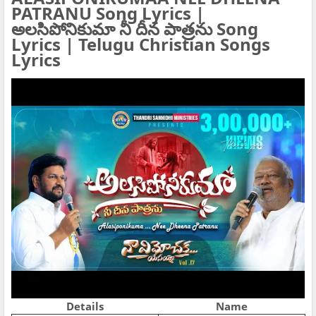
PATRANU Song Lyrics |
అలసిపోనికుమా నీ దీన పాత్రను Song
Lyrics | Telugu Christian Songs
Lyrics
Details
Name