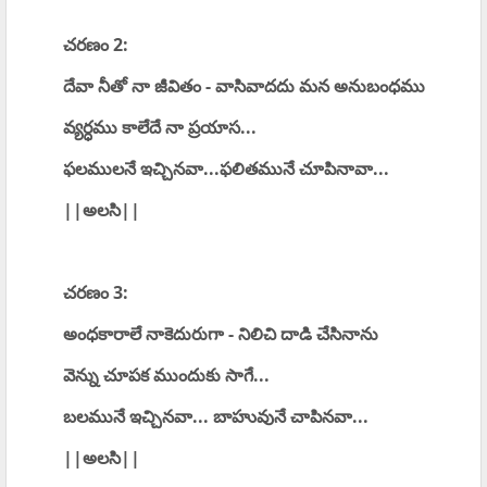
చరణం 2:
దేవా నీతో నా జీవితం - వాసివాదదు మన అనుబంధము
వ్యర్ధము కాలేదే నా ప్రయాస...
ఫలములనే ఇచ్చినవా...ఫలితమునే చూపినావా...
||అలసి||
చరణం 3:
అంధకారాలే నాకెదురుగా - నిలిచి దాడి చేసినాను
వెన్ను చూపక ముందుకు సాగే...
బలమునే ఇచ్చినవా... బాహువునే చాపినవా...
||అలసి||