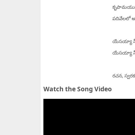
కృపామయుడవ
పదివేలలో అతి
యేసయ్యా న
యేసయ్యా న
రచన, స్వరకల
Watch the Song Video