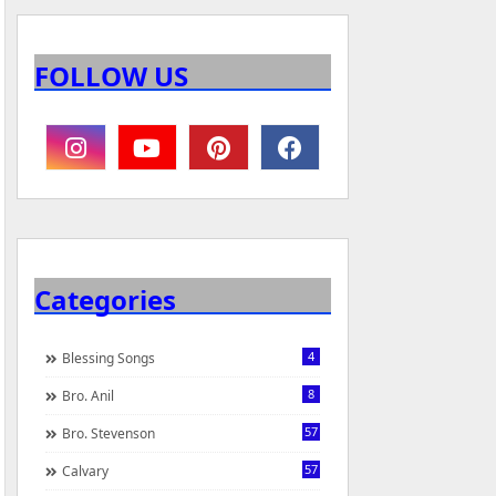
FOLLOW US
Categories
4
Blessing Songs
8
Bro. Anil
57
Bro. Stevenson
57
Calvary