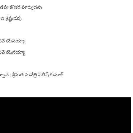
ు కనికర పూర్నుడవు
 శ్రేష్ఠుడవు
ీవే యేసయ్యా
ీవే యేసయ్యా
్పన : శ్రీమతి సునేత్రి సతీష్ కుమార్