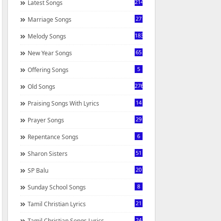
214
Latest Songs
27
Marriage Songs
183
Melody Songs
65
New Year Songs
5
Offering Songs
276
Old Songs
14
Praising Songs With Lyrics
29
Prayer Songs
6
Repentance Songs
51
Sharon Sisters
20
SP Balu
8
Sunday School Songs
21
Tamil Christian Lyrics
24
Tamil Christian Songs Lyrics