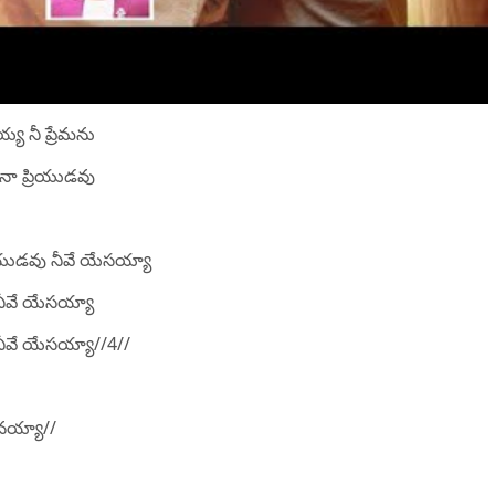
య నీ ప్రేమను
 నా ప్రియుడవు
రియుడవు నీవే యేసయ్యా
ీవే యేసయ్యా
ీవే యేసయ్యా//4//
నయ్యా//