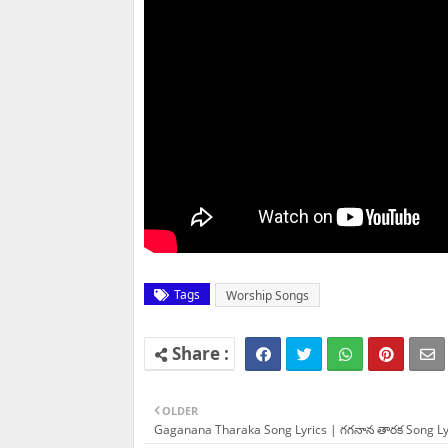
Tags
Worship Songs
OLDER
Gaganana Tharaka Song Lyrics | గగనాన తారక Song Ly