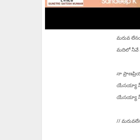
మరువ లేనయ్
మదిలో నీవే
నా ప్రాణప్
యేసయ్యా న
యేసయ్యా న
// మరువలే