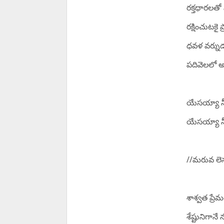
రక్తధారలతో 
రక్షించుటకై 
ధవళ వర్నుడ
పదివెలలో 
యేసయ్యా న
యేసయ్యా న
//మరువ లె
శాశ్వత ప్రే
శేష్టునిగాన