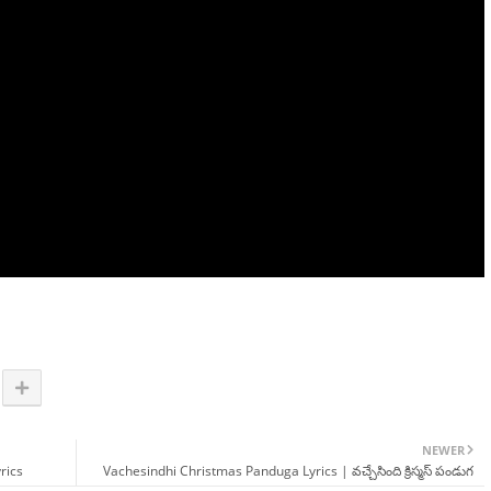
NEWER
rics
Vachesindhi Christmas Panduga Lyrics | వచ్చేసింది క్రిస్మస్ పండుగ