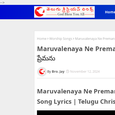
-->
Hom
Home
Worship Songs
Maruvalenaya Ne Premanu 
Maruvalenaya Ne Preman
ప్రేమను
Bro. Jay
November 12, 2024
Maruvalenaya Ne Premanu 
Song Lyrics | Telugu Chri