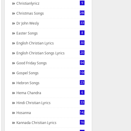
9
Christianlyricz
280
Christmas Songs
33
Dr John Wesly
8
Easter Songs
30
English Christian Lyrics
20
English Christian Songs Lyrics
94
Good Friday Songs
166
Gospel Songs
23
Hebron Songs
6
Hema Chandra
33
Hindi Christian Lyrics
142
Hosanna
16
Kannada Christian Lyrics