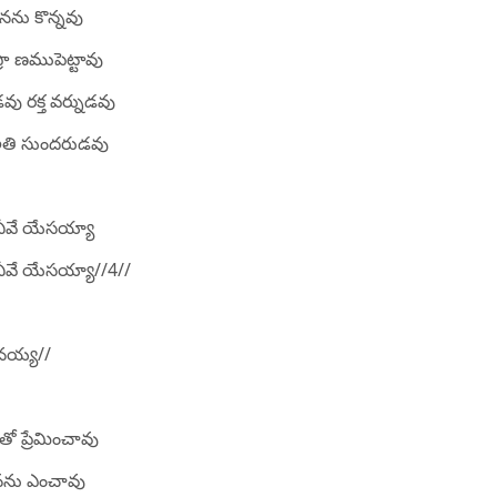
నను కొన్నవు
ప్రా ణముపెట్టావు
వు రక్త వర్నుడవు
అతి సుందరుడవు
ీవే యేసయ్యా
ీవే యేసయ్యా//4//
నయ్య//
మతో ప్రేమించావు
ే నను ఎంచావు