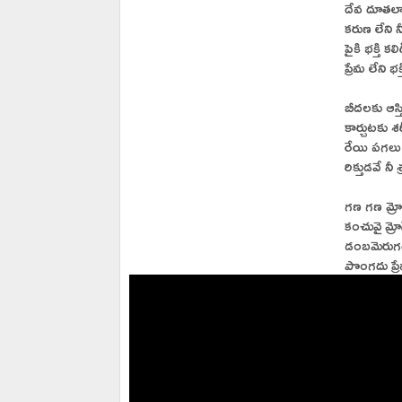
దేవ దూతలా 
కరుణ లేని 
పైకి భక్తి క
ప్రేమ లేని భ
బీదలకు ఆస్తి
కార్చుటకు శ
రేయి పగలు ఏ
రిక్తుడవే న
గణ గణ మ్రో
కంచువై మ్రో
డంబమెరుగద
పొంగదు ప్