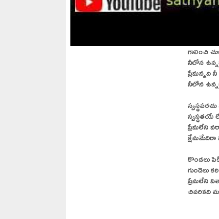
గాలించి చూ
నీలోన ఉన్నద
ప్రేమన్నది నీ
నీలోన ఉన్నద
స్వస్థపరచు 
స్వస్థతయే ల
ప్రేమలేని వ
క్షేమమేదిరా
కొండలు పెకి
గుండెలు క
ప్రేమలేని వి
చివరికది 