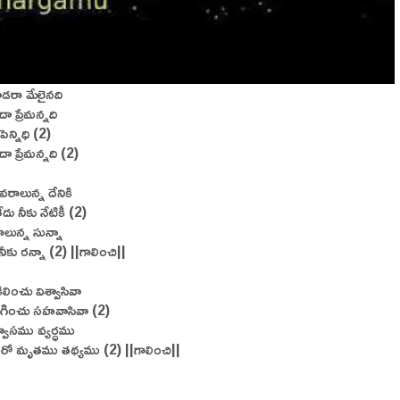
డరా మేలైనది
ా ప్రేమన్నది
 పెన్నిధి (2)
ా ప్రేమన్నది (2)
వరాలున్న దేనికి
ేదు నీకు నేటికీ (2)
రాలున్న సున్నా
 నీకు రన్నా (2) ||గాలించి||
లించు విశ్వాసివా
రిగించు సహవాసివా (2)
శ్వాసము వ్యర్ధము
మరో మృతము తథ్యము (2) ||గాలించి||