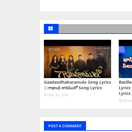
Gaadandhakaramulo Song Lyrics
Basill
| గాఢాంధ కారములో Song Lyrics
Lyrics 
Lyrics
May 20, 2026
Janua
POST A COMMENT