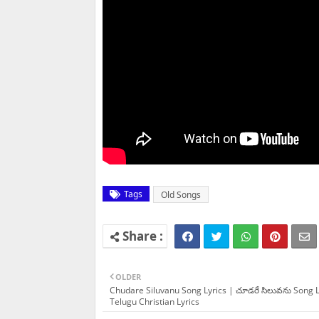
Tags
Old Songs
OLDER
Chudare Siluvanu Song Lyrics | చూడరే సిలువను Song L
Telugu Christian Lyrics