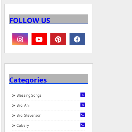
FOLLOW US
Categories
4
Blessing Songs
8
Bro. Anil
57
Bro. Stevenson
57
Calvary