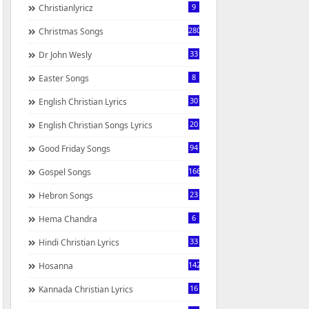
9
Christianlyricz
280
Christmas Songs
33
Dr John Wesly
8
Easter Songs
30
English Christian Lyrics
20
English Christian Songs Lyrics
94
Good Friday Songs
166
Gospel Songs
23
Hebron Songs
6
Hema Chandra
33
Hindi Christian Lyrics
142
Hosanna
16
Kannada Christian Lyrics