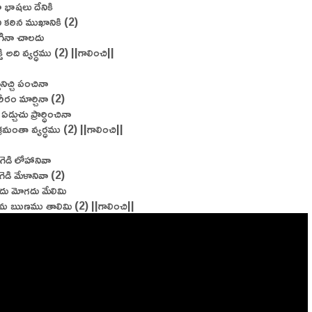
భాషలు దేనికి
నీ కఠిన ముఖానికి (2)
లిగినా చాలదు
క్తి అది వ్యర్ధము (2) ||గాలించి||
నిచ్చి పంచినా
రీరం మార్చినా (2)
డ్చుచు ప్రార్ధించినా
ీ శ్రమంతా వ్యర్ధము (2) ||గాలించి||
గెడి లోహానివా
గెడి మేళానివా (2)
ు మోగదు మేలిమి
రేమ ఋణము తాలిమి (2) ||గాలించి||