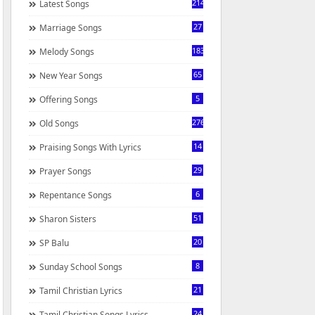
214
Latest Songs
27
Marriage Songs
183
Melody Songs
65
New Year Songs
5
Offering Songs
276
Old Songs
14
Praising Songs With Lyrics
29
Prayer Songs
6
Repentance Songs
51
Sharon Sisters
20
SP Balu
8
Sunday School Songs
21
Tamil Christian Lyrics
24
Tamil Christian Songs Lyrics