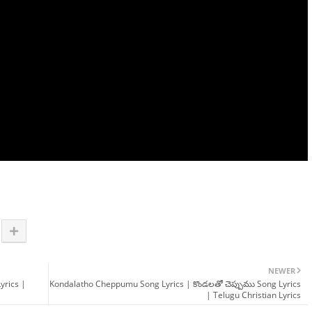
NEWER
yrics |
Kondalatho Cheppumu Song Lyrics | కొండలతో చెప్పుము Song Lyrics
| Telugu Christian Lyrics