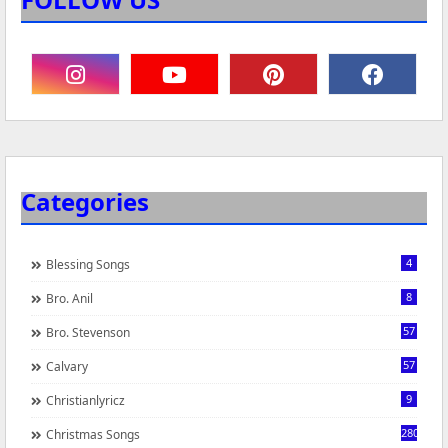
Categories
4
Blessing Songs
8
Bro. Anil
57
Bro. Stevenson
57
Calvary
9
Christianlyricz
280
Christmas Songs