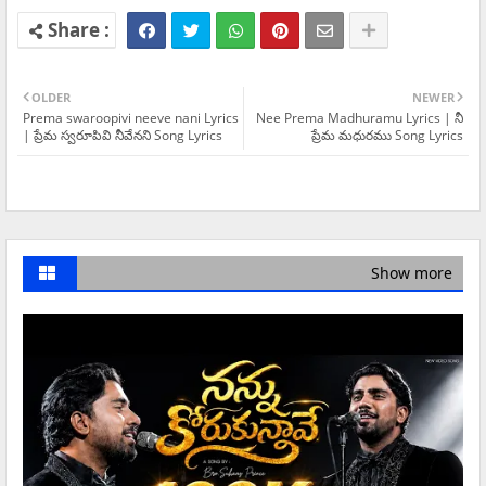
OLDER
NEWER
Prema swaroopivi neeve nani Lyrics
Nee Prema Madhuramu Lyrics | నీ
| ప్రేమ స్వరూపివి నీవేనని Song Lyrics
ప్రేమ మధురము Song Lyrics
Show more