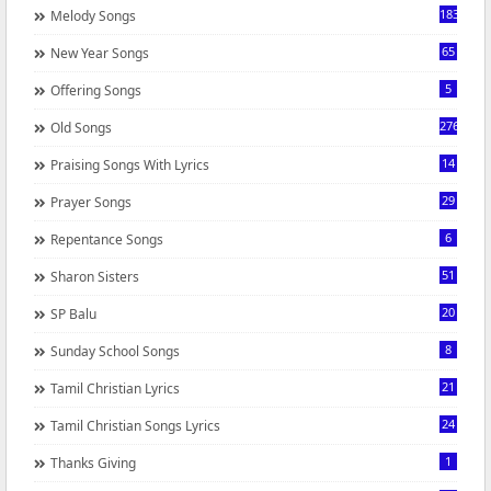
183
Melody Songs
65
New Year Songs
5
Offering Songs
276
Old Songs
14
Praising Songs With Lyrics
29
Prayer Songs
6
Repentance Songs
51
Sharon Sisters
20
SP Balu
8
Sunday School Songs
21
Tamil Christian Lyrics
24
Tamil Christian Songs Lyrics
1
Thanks Giving