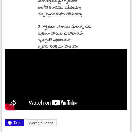
చేతులేత్తెదన్ నైవేద్యముగా
అంగీకరించుము యేసయ్యా
నిన్నే స్తుతింతుము యేసయ్యా
2. స్తోత్రము చేయుట శ్రేయస్కరమే
స్తుతులు పాడుట మనోహరమే
కృతజ్జతో పూజింతును
కృపను నిరతము పాడెదను
Tags
Worship Songs