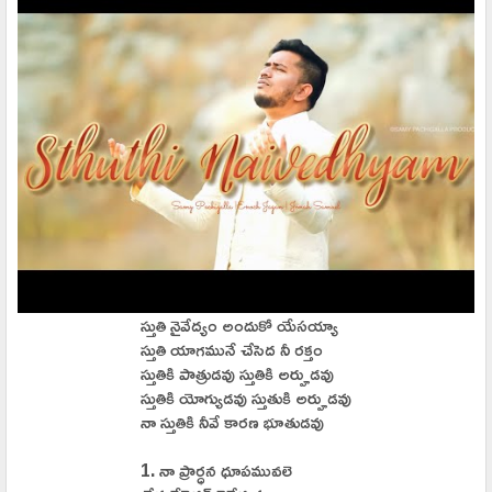
స్తుతి నైవేద్యం అందుకో యేసయ్యా
స్తుతి యాగమునే చేసెద నీ రక్తం
స్తుతికి పాత్రుడవు స్తుతికి అర్హుడవు
స్తుతికి యోగ్యుడవు స్తుతుకి అర్హుడవు
నా స్తుతికి నీవే కారణ భూతుడవు
1. నా ప్రార్ధన ధూపమువలె