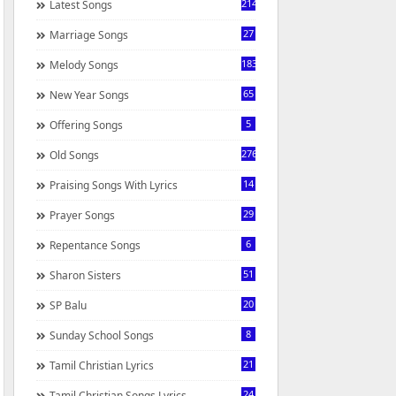
214
Latest Songs
27
Marriage Songs
183
Melody Songs
65
New Year Songs
5
Offering Songs
276
Old Songs
14
Praising Songs With Lyrics
29
Prayer Songs
6
Repentance Songs
51
Sharon Sisters
20
SP Balu
8
Sunday School Songs
21
Tamil Christian Lyrics
24
Tamil Christian Songs Lyrics