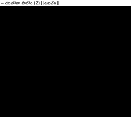
 – యెహోవా షాలోం (2) ||శుభవేళ||