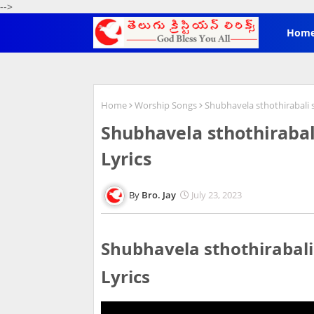
-->
Hom
Home
Worship Songs
Shubhavela sthothirabali so
Shubhavela sthothirabali s
Lyrics
Bro. Jay
July 23, 2023
Shubhavela sthothirabali so
Lyrics