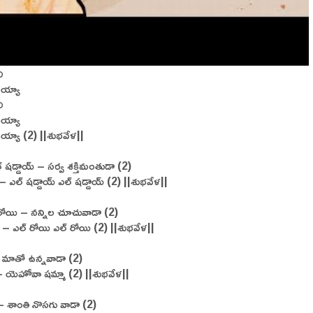
ి
ేనయ్యా
ి
ేనయ్యా
ేనయ్యా (2) ||శుభవేళ||
్ షడ్డాయ్ – సర్వ శక్తిమంతుడా (2)
– ఎల్ షడ్డాయ్ ఎల్ షడ్డాయ్ (2) ||శుభవేళ||
రోయి – నన్నిల చూచువాడా (2)
 – ఎల్ రోయి ఎల్ రోయి (2) ||శుభవేళ||
 మాతో ఉన్నవాడా (2)
 యెహోవా షమ్మా (2) ||శుభవేళ||
 శాంతి నొసగు వాడా (2)