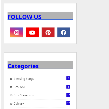
FOLLOW US
Categories
4
Blessing Songs
8
Bro. Anil
57
Bro. Stevenson
57
Calvary