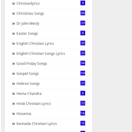
9
Christianlyricz
280
Christmas Songs
33
Dr John Wesly
8
Easter Songs
30
English Christian Lyrics
20
English Christian Songs Lyrics
94
Good Friday Songs
166
Gospel Songs
23
Hebron Songs
6
Hema Chandra
33
Hindi Christian Lyrics
142
Hosanna
16
Kannada Christian Lyrics