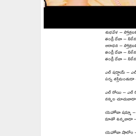
శుభవేళ – స్తోత్రబల
తండ్రీ దేవా – నీక
ఆరాధన – స్తోత్రబల
తండ్రీ దేవా – నీక
తండ్రీ దేవా – నీక
ఎల్ షడ్డాయ్ – ఎల
సర్వ శక్తిమంతుడా 
ఎల్ రోయి – ఎల్ 
నన్నిల చూచువాడా
యెహోవా షమ్మా –
మాతో ఉన్నవాడా –
యెహోవా షాలోం –