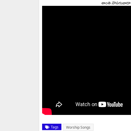
శాంతి నొసగువాడా
Tags
Worship Songs