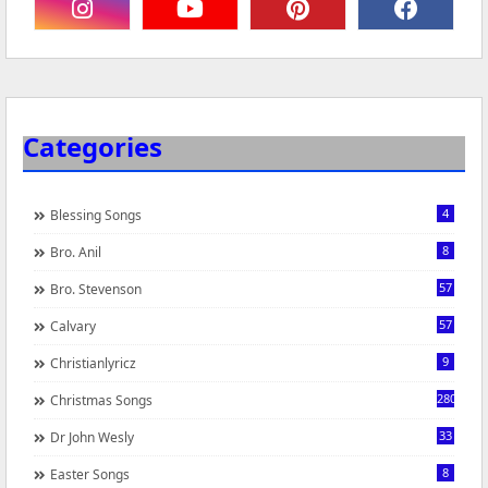
Categories
4
Blessing Songs
8
Bro. Anil
57
Bro. Stevenson
57
Calvary
9
Christianlyricz
280
Christmas Songs
33
Dr John Wesly
8
Easter Songs