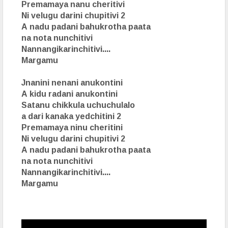
Premamaya nanu cheritivi
Ni velugu darini chupitivi 2
A nadu padani bahukrotha paata
na nota nunchitivi
Nannangikarinchitivi....
Margamu
Jnanini nenani anukontini
A kidu radani anukontini
Satanu chikkula uchuchulalo
a dari kanaka yedchitini 2
Premamaya ninu cheritini
Ni velugu darini chupitivi 2
A nadu padani bahukrotha paata
na nota nunchitivi
Nannangikarinchitivi....
Margamu