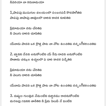
నీవెనయా నా కరుణామయా
1,పాపపు ముసుగుల వలయంలొ సంబరపడి కొనసాగితిని
పాపపు శాపాపు తావులలొ దారిని కానక కూలితిని
ప్రేమామయా నను చేరితివి
నీ వెలుగు దారిని చూపితివి
యేనాడు పాడని ఒక క్రొత్త పాట నా నోట ఉంచితివి నన్నంగీకరించితివి
2. జ్ఞానిని నేనని అనుకోంటిని యే కీడు రాదని అనుకోంటిని
సాతాను చిక్కుల ఉచ్చులలొ ఏ దారి కానక ఏడ్పితిని
ప్రేమామయా నను చేరితివి
నీ వెలుగు దారిని చూపితివి
యేనాడు పాడని ఒక క్రొత్త పాట నా నోట ఉంచితివి నన్నంగీకరించితివి
3. దుష్టుల గుంవున నేమంటిని దుర్దినము రాదనుకోంటిని
మరణఫు గవినిని తాకితిని నీ ప్రేమ పిలుపే నే వింటిని