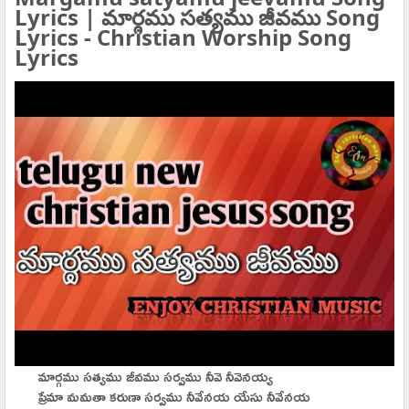
Lyrics | మార్గము సత్యము జీవము Song
Lyrics - Christian Worship Song
Lyrics
మార్గము సత్యము జీవము సర్వము నీవె నీవెనయ్య
ప్రేమా మమతా కరుణా సర్వము నీవేనయ యేసు నీవేనయ