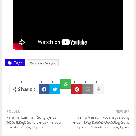
Tags
Worship Songs
OLDER
NEWER
Parama Kummari Song Lyrics |
Ninnu Marachi Poyanayya song
పరమ కుమ్మరి Song Lyrics - Telugu
lyrics | నిన్ను మరచిపోయానయ్యా Song
Christian Songs Lyrics
Lyrics - Repentance Song Lyrics