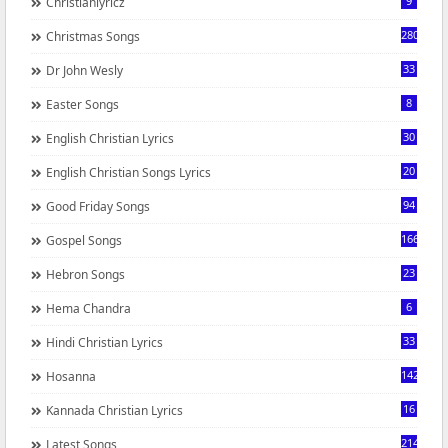
9
Christianlyricz
280
Christmas Songs
33
Dr John Wesly
8
Easter Songs
30
English Christian Lyrics
20
English Christian Songs Lyrics
94
Good Friday Songs
166
Gospel Songs
23
Hebron Songs
6
Hema Chandra
33
Hindi Christian Lyrics
142
Hosanna
16
Kannada Christian Lyrics
214
Latest Songs