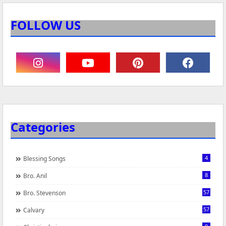
FOLLOW US
Categories
4
Blessing Songs
8
Bro. Anil
57
Bro. Stevenson
57
Calvary