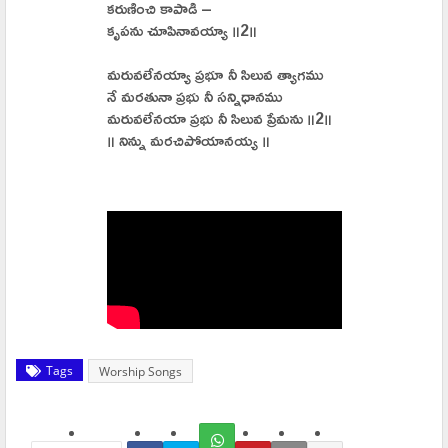
కరుణించి కాపాడి –
కృపను చూపినావయ్యా ॥2॥
మరువలేనయ్యా ప్రభూ నీ సిలువ త్యాగము
నే మరతునా ప్రభు నీ సన్నిధానము
మరువలేనయా ప్రభు నీ సిలువ ప్రేమను ॥2॥
॥ నిన్ను మరచిపోయానయ్య ॥
Tags
Worship Songs