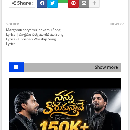
OLDER
NEWER
Margamu satyamu jeevamu Song
Lyrics | మార్గము సత్యము జీవము Song
Lyrics - Christian Worship Song
Lyrics
Show more