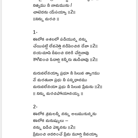
నిత్యము నీ నామమును /
చాటెదను యేసయ్యా ॥2॥
॥నిన్ను మరచి ॥
1॰
ఈలోక ఆశలలో పడియున్న నన్ను
చేయిపట్టి లేవనెత్తి నడిపించిన దేవా ॥2॥
దయచూపి దీవించి దరికి చేర్చినావు
కౌగిలించి ఓదార్చి కన్నీరు తుడిచావు ॥2॥
మరువలేనయ్యా ప్రభూ నీ సిలువ త్యాగము
నే మరతునా ప్రభు నీ సన్నిధానము
మరువలేనయా ప్రభు నీ సిలువ ప్రేమను ॥2॥
॥ నిన్ను మరచిపోయానయ్య ॥
2॰
ఈలోక శ్రమలన్నీ నన్ను అలుముకున్నను
ఈలోక మనుష్యులు –
నన్ను విడిచి వెళ్ళినను ॥2॥
ప్రేమించి ఆదరించే ప్రేమ మూర్తి నీవయ్యా