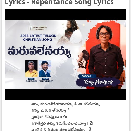
Lyrics - Repentance Song Lyrics
నిన్ను మరచిపోయానయ్యా ఓ నా యేసయ్యా
నన్ను మరువ లేదయ్యా /
క్షణమైన నీవెప్పుడు ॥2॥
ఏకాకినైన నన్ను కరుణించినావయ్యా ॥2॥
ఎంతైన నీ ప్రేమను వర్ణించలేనయ్యా ॥2॥