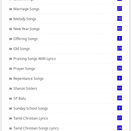
27
Marriage Songs
183
Melody Songs
65
New Year Songs
5
Offering Songs
276
Old Songs
14
Praising Songs With Lyrics
29
Prayer Songs
6
Repentance Songs
51
Sharon Sisters
20
SP Balu
8
Sunday School Songs
21
Tamil Christian Lyrics
24
Tamil Christian Songs Lyrics