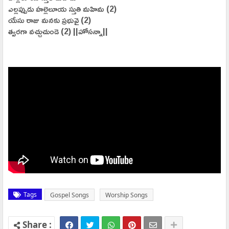
ఎల్లప్పుడు హల్లెలూయ స్తుతి మహిమ (2)
యేసు రాజు మనకు ప్రభువై (2)
త్వరగా వచ్చుచుండె (2) ||హోసన్నా||
Tags
Gospel Songs
Worship Songs