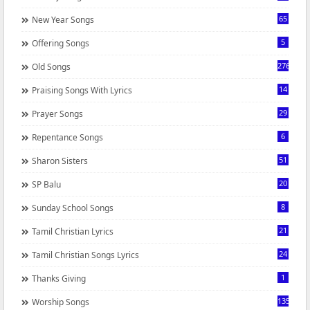
65
New Year Songs
5
Offering Songs
276
Old Songs
14
Praising Songs With Lyrics
29
Prayer Songs
6
Repentance Songs
51
Sharon Sisters
20
SP Balu
8
Sunday School Songs
21
Tamil Christian Lyrics
24
Tamil Christian Songs Lyrics
1
Thanks Giving
1350
Worship Songs