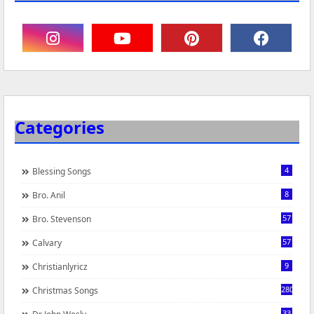
Categories
4
Blessing Songs
8
Bro. Anil
57
Bro. Stevenson
57
Calvary
9
Christianlyricz
280
Christmas Songs
33