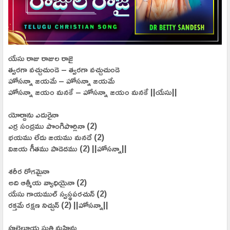
యేసు రాజు రాజుల రాజై
త్వరగా వచ్చుచుండె – త్వరగా వచ్చుచుండె
హోసన్నా జయమే – హోసన్నా జయమే
హోసన్నా జయం మనకే – హోసన్నా జయం మనకే ||యేసు||
యోర్దాను ఎదురైనా
ఎర్ర సంద్రము పొంగిపొర్లినా (2)
భయము లేదు జయము మనదే (2)
విజయ గీతము పాడెదము (2) ||హోసన్నా||
శరీర రోగమైనా
అది ఆత్మీయ వ్యాధియైనా (2)
యేసు గాయముల్ స్వస్థపరచున్ (2)
రక్తమే రక్షణ నిచ్చున్ (2) ||హోసన్నా||
హల్లెలూయ స్తుతి మహిమ