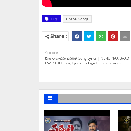
Tags
Gospel Songs
OLDER
నేను నా బాధను ఎవరితో Song Lyrics | NENU NAA BAA
EVARITHO Song Lyrics - Telugu Christian Lyrics