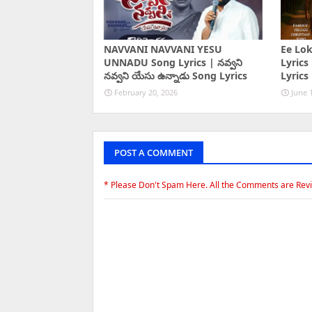
NAVVANI NAVVANI YESU
Ee Lo
UNNADU Song Lyrics | నవ్వని
Lyrics
నవ్వని యేసు ఉన్నాడు Song Lyrics
Lyrics
February 20, 2026
June 
POST A COMMENT
* Please Don't Spam Here. All the Comments are Rev