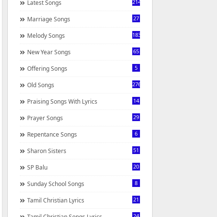
214
Latest Songs
27
Marriage Songs
183
Melody Songs
65
New Year Songs
5
Offering Songs
276
Old Songs
14
Praising Songs With Lyrics
29
Prayer Songs
6
Repentance Songs
51
Sharon Sisters
20
SP Balu
8
Sunday School Songs
21
Tamil Christian Lyrics
24
Tamil Christian Songs Lyrics