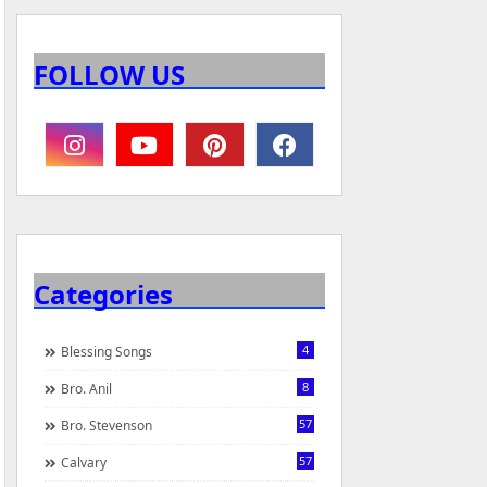
FOLLOW US
Categories
4
Blessing Songs
8
Bro. Anil
57
Bro. Stevenson
57
Calvary