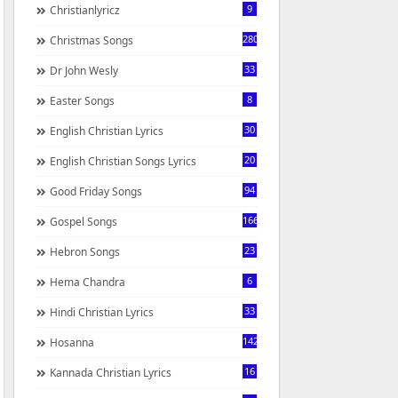
9
Christianlyricz
280
Christmas Songs
33
Dr John Wesly
8
Easter Songs
30
English Christian Lyrics
20
English Christian Songs Lyrics
94
Good Friday Songs
166
Gospel Songs
23
Hebron Songs
6
Hema Chandra
33
Hindi Christian Lyrics
142
Hosanna
16
Kannada Christian Lyrics