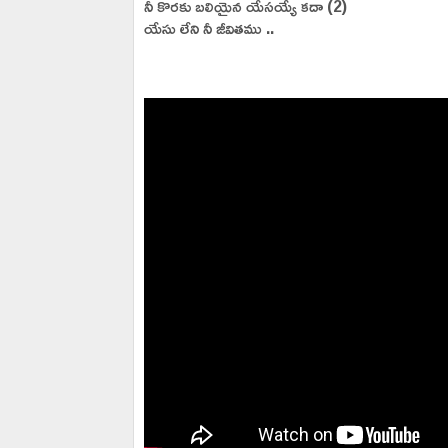
నీ కొరకు బలియైన యేసయ్యే కదా (2)
యేసు లేని నీ జీవితము ..