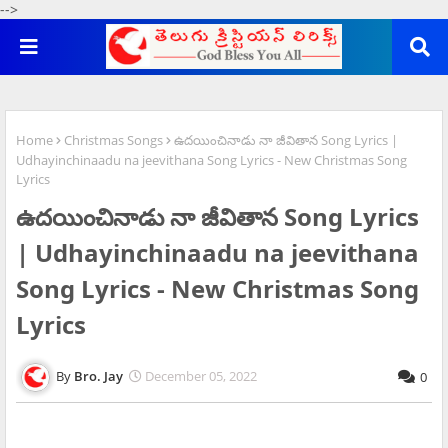
-->
Home
Christmas Songs
ఉదయించినాడు నా జీవితాన Song Lyrics |
Udhayinchinaadu na jeevithana Song Lyrics - New Christmas Song
Lyrics
ఉదయించినాడు నా జీవితాన Song Lyrics
| Udhayinchinaadu na jeevithana
Song Lyrics - New Christmas Song
Lyrics
Bro. Jay
December 05, 2022
0