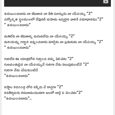
ఉదయించినాడు నా జీవితాన నా నీతి సూర్యుడు నా యేసయ్య "2"
సర్వోన్నత స్థలములలో దేవునికి మహిమ ఇస్తులైన వారికి సమాధానము"2"
" ఉదయించినాడు"
మతిలేని నా జీవితాన్ని మరువలేదు నా యేసయ్య "2"
మరియమ్మ గర్భాన జన్మించినాడు మార్చెను నా బ్రతుకును నా యేసయ్య "2"
" ఉదయించినాడు"
గురిలేని ఈ యాత్రలోన గుర్తించి నన్ను పిలిచెను "2"
గుణవంతుడైన నా యేసయ్యనే గురిగా నేను నిలుపుకుంటేనే "2"
గురిగా నేను చేసుకుంటినే
"ఉదయించినాడు"
కష్టాల కడగండ్ల లోన కన్నీరు నే కార్చగా "2"
కడతీర్చుటకు కరుణామయునిగా ఇలలో నాకై ఏ తెంచెను"2"
"ఉదయించినాడు"..