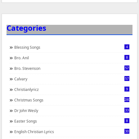
Categories
4
Blessing Songs
8
Bro. Anil
57
Bro. Stevenson
57
Calvary
9
Christianlyricz
280
Christmas Songs
33
Dr John Wesly
8
Easter Songs
30
English Christian Lyrics