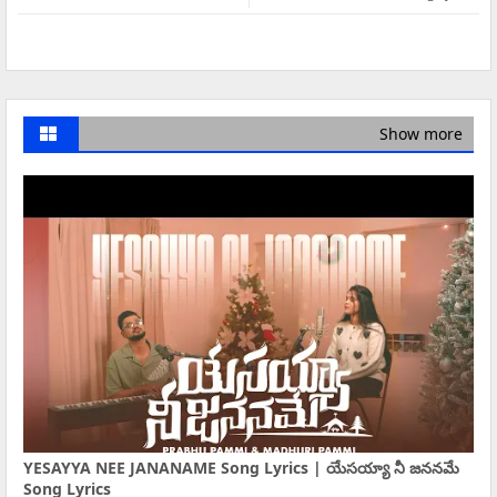
Show more
YESAYYA NEE JANANAME Song Lyrics | యేసయ్యా నీ జననమే
Song Lyrics