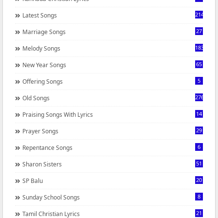
214
Latest Songs
27
Marriage Songs
183
Melody Songs
65
New Year Songs
5
Offering Songs
276
Old Songs
14
Praising Songs With Lyrics
29
Prayer Songs
6
Repentance Songs
51
Sharon Sisters
20
SP Balu
8
Sunday School Songs
21
Tamil Christian Lyrics