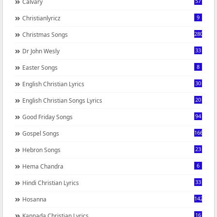
57
Calvary
9
Christianlyricz
280
Christmas Songs
33
Dr John Wesly
8
Easter Songs
30
English Christian Lyrics
20
English Christian Songs Lyrics
94
Good Friday Songs
166
Gospel Songs
23
Hebron Songs
6
Hema Chandra
33
Hindi Christian Lyrics
142
Hosanna
16
Kannada Christian Lyrics