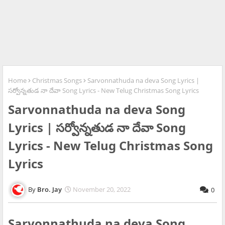
Home
Christmas Songs
Sarvonnathuda na deva Song Lyrics |
సర్వోన్నతుడ నా దేవా Song Lyrics - New Telug Christmas Song Lyrics
Sarvonnathuda na deva Song
Lyrics | సర్వోన్నతుడ నా దేవా Song
Lyrics - New Telug Christmas Song
Lyrics
Bro. Jay
November 20, 2022
0
Sarvonnathuda na deva Song