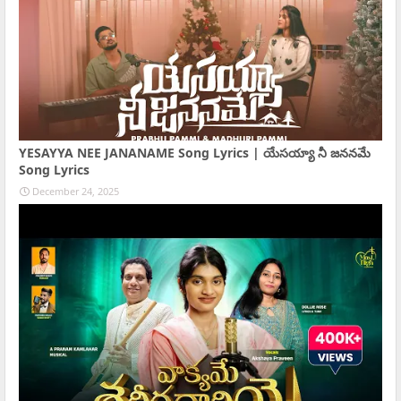
YESAYYA NEE JANANAME Song Lyrics | యేసయ్యా నీ జననమే
Song Lyrics
December 24, 2025