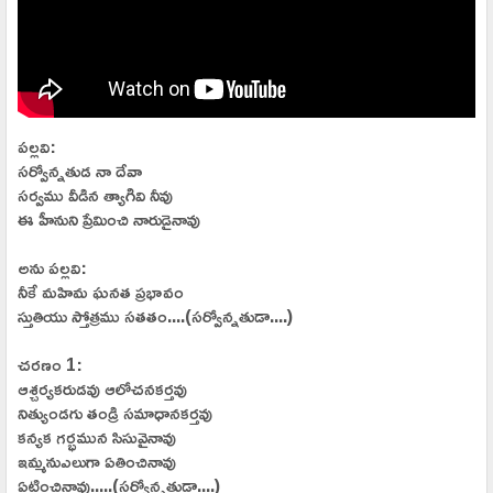
పల్లవి:
సర్వోన్నతుడ నా దేవా
సర్వము వీడిన త్యాగివి నీవు
ఈ హీనుని ప్రేమించి నారుడైనావు
అను పల్లవి:
నీకే మహిమ ఘనత ప్రభావం
స్తుతియు స్తోత్రము సతతం....(సర్వోన్నతుడా....)
చరణం 1:
ఆశ్చర్యకరుడవు ఆలోచనకర్తవు
నిత్యుండగు తండ్రి సమాధానకర్తవు
కన్యక గర్భమున సిసువైనావు
ఇమ్మనుఎలుగా ఏతించినావు
ఏటించినావు.....(సర్వోన్నతుడా....)