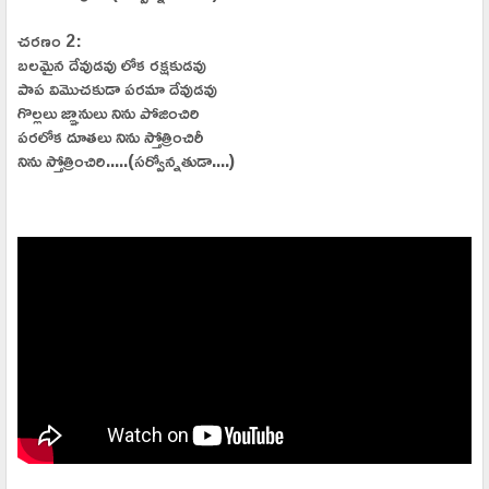
చరణం 2:
బలమైన దేవుడవు లోక రక్షకుడవు
పాప విమొచకుడా పరమా దేవుడవు
గొల్లలు జ్ఞానులు నిను పోజించిరి
పరలోక దూతలు నిను స్తోత్రించిరీ
నిను స్తోత్రించిరి.....(సర్వోన్నతుడా....)