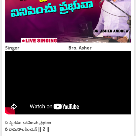
Singer
Bro. Asher
నీ స్వరము వినిపించు ప్రభువా
నీ దాసుడాలకించున్ || 2 ||