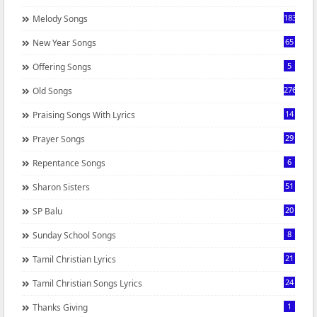
183
Melody Songs
65
New Year Songs
5
Offering Songs
276
Old Songs
14
Praising Songs With Lyrics
29
Prayer Songs
6
Repentance Songs
51
Sharon Sisters
20
SP Balu
8
Sunday School Songs
21
Tamil Christian Lyrics
24
Tamil Christian Songs Lyrics
1
Thanks Giving