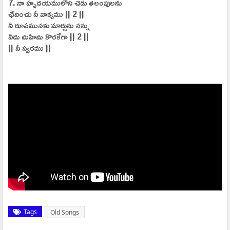
7. నా హృదయములోని చెడు తలంపులను
ఛేదించు నీ వాక్యము || 2 ||
నీ రూపమునకు మార్చును నన్ను
నీదు మహిమ కొరకేగా || 2 ||
|| నీ స్వరము ||
Tags
Old Songs