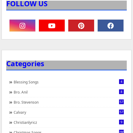
FOLLOW US
Categories
4
Blessing Songs
8
Bro. Anil
57
Bro. Stevenson
57
Calvary
9
Christianlyricz
280
Christmas Songs