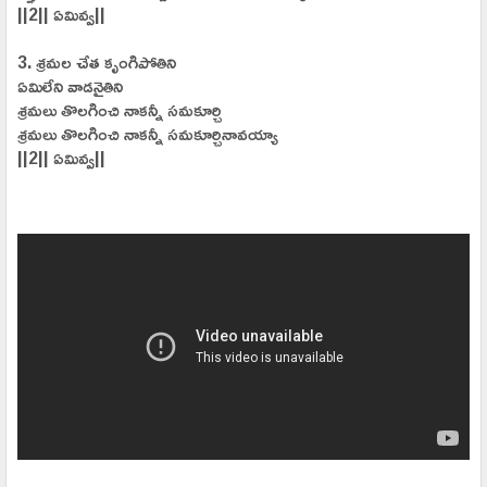
||2|| ఏమివ్వ||
3. శ్రమల చేత కృంగిపోతిని
ఏమిలేని వాడనైతిని
శ్రమలు తొలగించి నాకన్నీ సమకూర్చి
శ్రమలు తొలగించి నాకన్నీ సమకూర్చినావయ్యా
||2|| ఏమివ్వ||