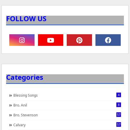
FOLLOW US
Categories
4
Blessing Songs
8
Bro. Anil
57
Bro. Stevenson
57
Calvary