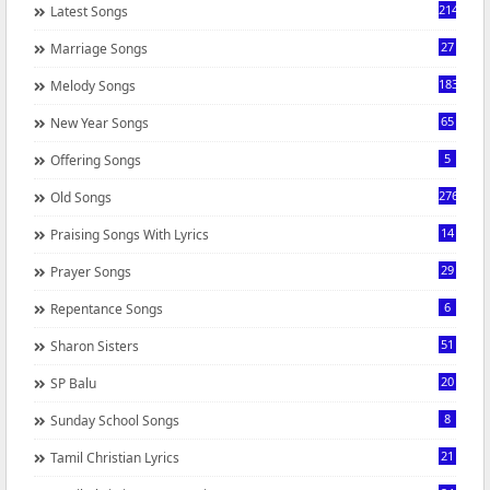
214
Latest Songs
27
Marriage Songs
183
Melody Songs
65
New Year Songs
5
Offering Songs
276
Old Songs
14
Praising Songs With Lyrics
29
Prayer Songs
6
Repentance Songs
51
Sharon Sisters
20
SP Balu
8
Sunday School Songs
21
Tamil Christian Lyrics