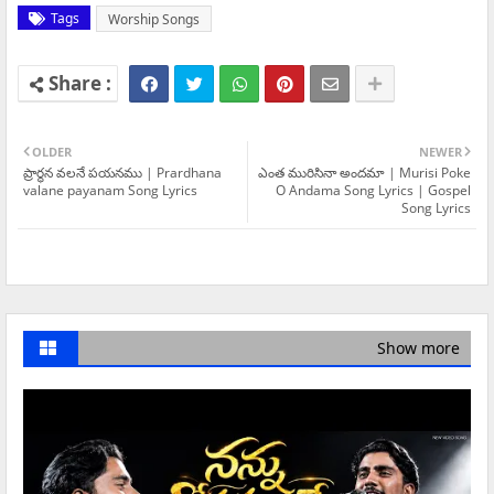
Tags
Worship Songs
OLDER
NEWER
ప్రార్థన వలనే పయనము | Prardhana
ఎంత మురిసినా అందమా | Murisi Poke
valane payanam Song Lyrics
O Andama Song Lyrics | Gospel
Song Lyrics
Show more