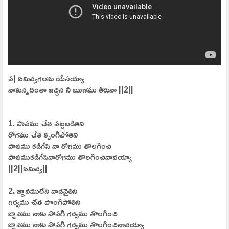
ప| ఏమివ్వగలను యేసయ్యా
నాకున్నదంతా ఇచ్చిన నీ ఋణము తీరునా ||2||
1. పాపము చేత పట్టబడితిని
రోగము చేత కృంగిపోతిని
పాపము కడిగేసి నా రోగము తొలగించి
పాపముకడిగేసినారోగము తొలగించినావయ్యా
||2||ఏమివ్వ||
2. జ్ఞానములేని వాడనైతిని
గర్వము చేత పొంగిపోతిని
జ్ఞానము నాకు నొసగి గర్వము తొలగించి
జ్ఞానము నాకు నొసగి గర్వము తొలగించినావయ్యా