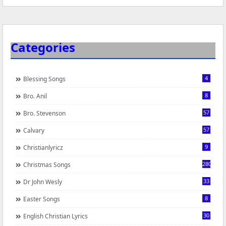
Categories
4
Blessing Songs
8
Bro. Anil
57
Bro. Stevenson
57
Calvary
9
Christianlyricz
280
Christmas Songs
33
Dr John Wesly
8
Easter Songs
30
English Christian Lyrics