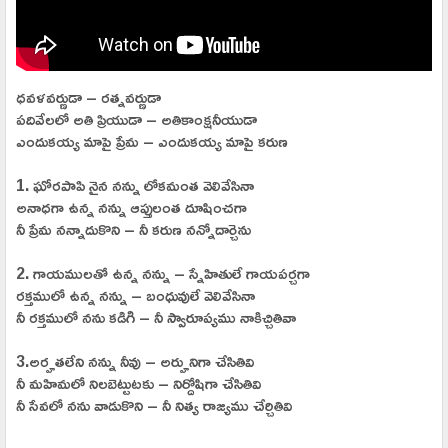
ధవళవర్ణుడా – రత్నవర్ణుడా
పదివేలలో అతి ప్రియుడా – అతికాంక్షనీయుడా
ఎందుకయ్య మాపై ప్రేమ – ఎందుకయ్య మాపై కరుణ
1. ఘోరపాపి నైన నన్ను లోకమంత వెలివేసినా
అనాధగా ఉన్న నన్ను ఆప్తులంత దూషించగా
నీ ప్రేమ నన్నాదుకొని – నీ కరుణ నన్నోదార్చెను
2. గాయములతో ఉన్న నన్ను – స్నేహితులే గాయపర్చగా
రక్తములో ఉన్న నన్ను – బంధువులే వెలివేసినా
నీ రక్తములో నను కడిగి – నీ స్వారూప్యము నాకిచ్చితివా
3.అర్హతలేని నన్ను నీవు – అర్హునిగా చేసితివి
నీ మహిమలో నిలబెట్టుటకు – నిర్దోషిగా చేసితివి
నీ సేవలో నను వాడుకొని – నీ నిత్య రాజ్యము చేర్చితివి