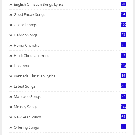
20
English Christian Songs Lyrics
94
Good Friday Songs
166
Gospel Songs
23
Hebron Songs
6
Hema Chandra
33
Hindi Christian Lyrics
142
Hosanna
16
Kannada Christian Lyrics
214
Latest Songs
27
Marriage Songs
183
Melody Songs
65
New Year Songs
5
Offering Songs