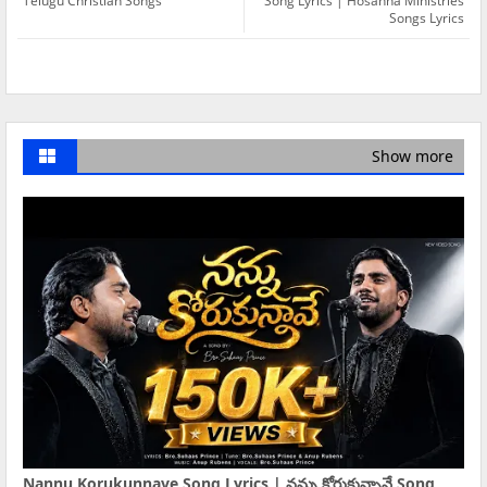
Telugu Christian Songs
Song Lyrics | Hosanna Ministries
Songs Lyrics
Show more
Nannu Korukunnave Song Lyrics | నన్ను కోరుకున్నావే Song