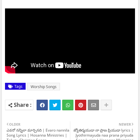
Tags
Worship Songs
OLDER
NEWER
ఎవరో నన్నిలా మార్చినది | Evaro nannila
జ్యోతిర్మయుడా నా ప్రాణ ప్రియుడా lyrics |
Song Lyrics | Hosanna Ministries |
Jyothirmayuda naa prana priyuda