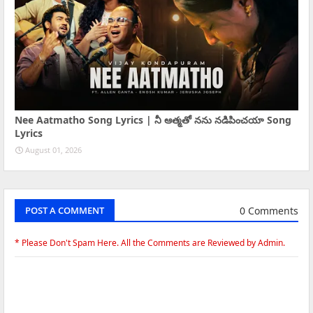
Nee Aatmatho Song Lyrics | నీ ఆత్మతో నను నడిపించయా Song
Lyrics
August 01, 2026
0 Comments
POST A COMMENT
* Please Don't Spam Here. All the Comments are Reviewed by Admin.