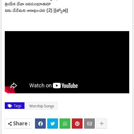
త్రియేక దేవా ఆదిసంభూతుడా
నిను నేనేమని ఆరాధించెద (2) ||జ్యోతి||
Tags
Worship Songs