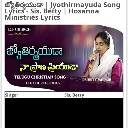
జ్యోతిర్మయుడా | Jyothirmayuda Song
Lyrics - Sis. Betty | Hosanna
Ministries Lyrics
Singer
Sis. Betty