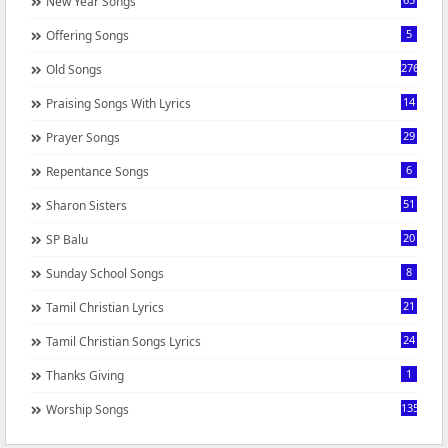
New Year Songs
5
Offering Songs
276
Old Songs
14
Praising Songs With Lyrics
29
Prayer Songs
6
Repentance Songs
51
Sharon Sisters
20
SP Balu
8
Sunday School Songs
21
Tamil Christian Lyrics
24
Tamil Christian Songs Lyrics
1
Thanks Giving
1350
Worship Songs