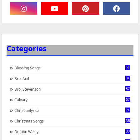
Categories
4
Blessing Songs
8
Bro. Anil
57
Bro. Stevenson
57
Calvary
9
Christianlyricz
280
Christmas Songs
33
Dr John Wesly