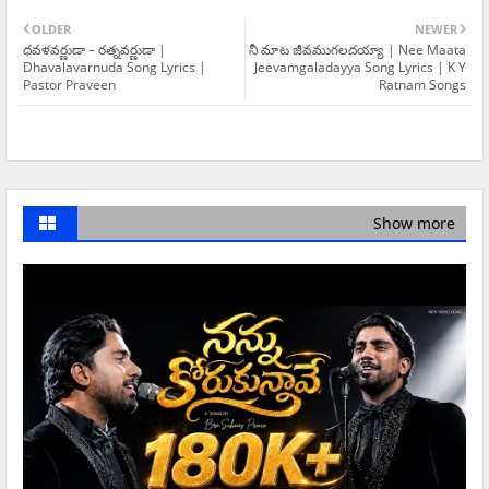
OLDER
NEWER
ధవళవర్ణుడా – రత్నవర్ణుడా |
నీ మాట జీవముగలదయ్యా | Nee Maata
Dhavalavarnuda Song Lyrics |
Jeevamgaladayya Song Lyrics | K Y
Pastor Praveen
Ratnam Songs
Show more