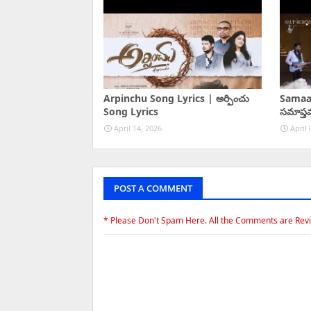
Arpinchu Song Lyrics | అర్పించు
Samaa
Song Lyrics
సమాప్త
April 14, 2026
April 
POST A COMMENT
* Please Don't Spam Here. All the Comments are Rev