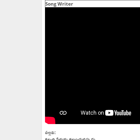
Song Writer
పల్లవి:
కల్వరి ప్రేమను తలంచునప్పుడు