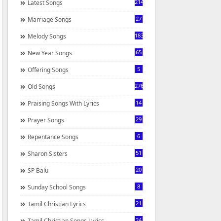
214
Latest Songs
27
Marriage Songs
183
Melody Songs
65
New Year Songs
5
Offering Songs
276
Old Songs
14
Praising Songs With Lyrics
29
Prayer Songs
6
Repentance Songs
51
Sharon Sisters
20
SP Balu
8
Sunday School Songs
21
Tamil Christian Lyrics
24
Tamil Christian Songs Lyrics