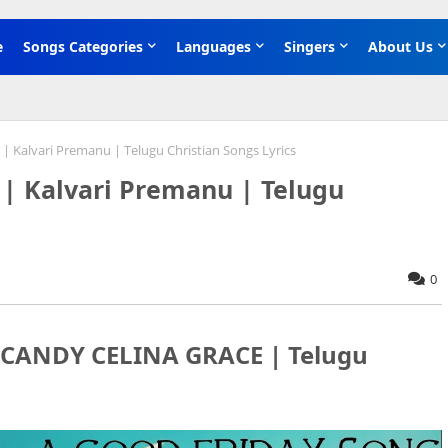
e
Songs Categories
Languages
Singers
About Us
ు | Kalvari Premanu | Telugu Christian Songs Lyrics
డు | Kalvari Premanu | Telugu
0
డు - CANDY CELINA GRACE | Telugu