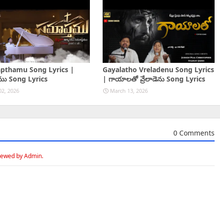
pthamu Song Lyrics |
Gayalatho Vreladenu Song Lyrics
ము Song Lyrics
| గాయాలతో వ్రేలాడెను Song Lyrics
02, 2026
March 13, 2026
0 Comments
iewed by Admin.