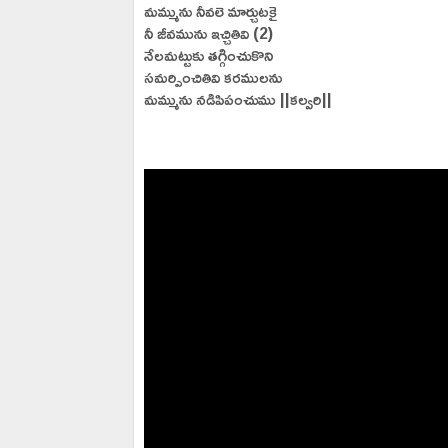
మమ్మును నీవలె మార్చుటకై
నీ జీవమును ఇచ్చితివి (2)
నేలమట్టుకు తగ్గించుకొని
సమర్పించితివి కరములను
మమ్మును నడిపిపంచుము ||కల్వరి||