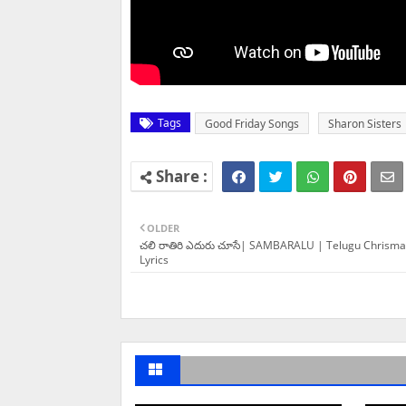
Tags
Good Friday Songs
Sharon Sisters
OLDER
చలి రాతిరి ఎదురు చూసే| SAMBARALU | Telugu Chrism
Lyrics