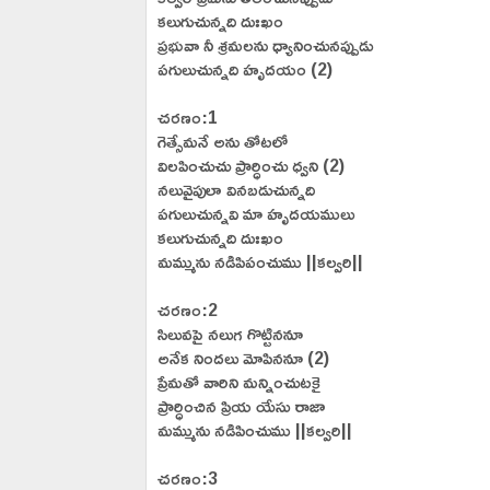
కలుగుచున్నది దుఃఖం
ప్రభువా నీ శ్రమలను ధ్యానించునప్పుడు
పగులుచున్నది హృదయం (2)
చరణం:1
గెత్సేమనే అను తోటలో
విలపించుచు ప్రార్ధించు ధ్వని (2)
నలువైపులా వినబడుచున్నది
పగులుచున్నవి మా హృదయములు
కలుగుచున్నది దుఃఖం
మమ్మును నడిపిపంచుము ||కల్వరి||
చరణం:2
సిలువపై నలుగ గొట్టిననూ
అనేక నిందలు మోపిననూ (2)
ప్రేమతో వారిని మన్నించుటకై
ప్రార్ధించిన ప్రియ యేసు రాజా
మమ్మును నడిపించుము ||కల్వరి||
చరణం:3