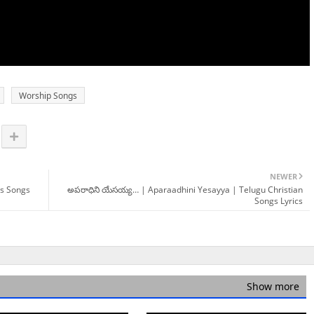
Worship Songs
NEWER
as Songs
అపరాధిని యేసయ్య… | Aparaadhini Yesayya | Telugu Christian
Songs Lyrics
Show more