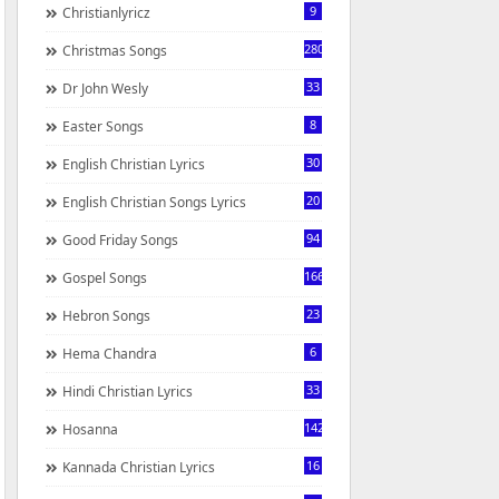
9
Christianlyricz
280
Christmas Songs
33
Dr John Wesly
8
Easter Songs
30
English Christian Lyrics
20
English Christian Songs Lyrics
94
Good Friday Songs
166
Gospel Songs
23
Hebron Songs
6
Hema Chandra
33
Hindi Christian Lyrics
142
Hosanna
16
Kannada Christian Lyrics