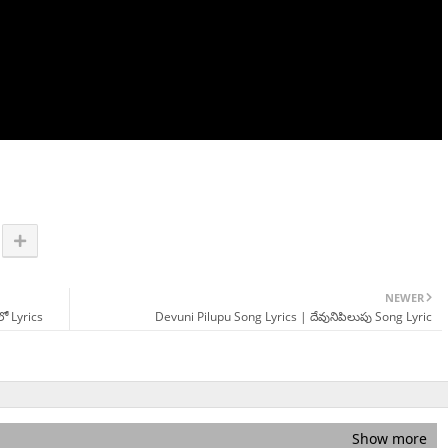
NEWER
ో Lyrics
Devuni Pilupu Song Lyrics | దేవునిపిలుపు Song Lyric
Show more