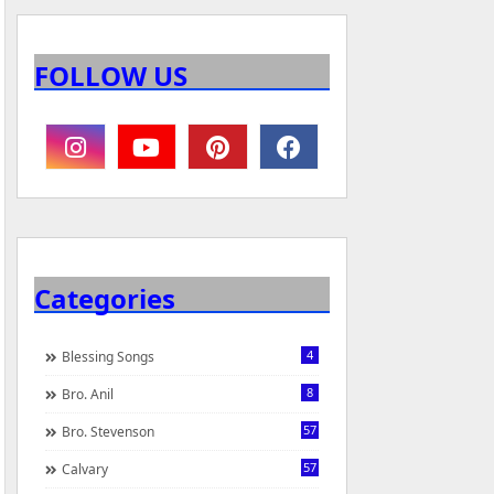
FOLLOW US
Categories
4
Blessing Songs
8
Bro. Anil
57
Bro. Stevenson
57
Calvary