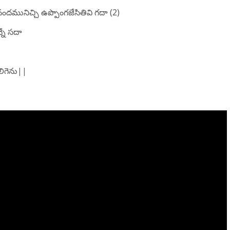
దమునిచ్చి ఉప్పొంగజేసితివి గదా (2)
్నే సదా
కలిగెను||