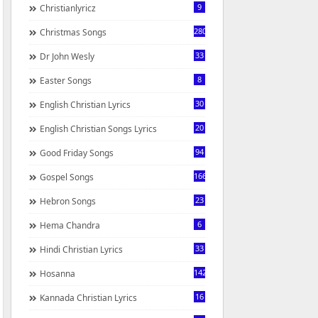
9
Christianlyricz
280
Christmas Songs
33
Dr John Wesly
8
Easter Songs
30
English Christian Lyrics
20
English Christian Songs Lyrics
94
Good Friday Songs
166
Gospel Songs
23
Hebron Songs
6
Hema Chandra
33
Hindi Christian Lyrics
142
Hosanna
16
Kannada Christian Lyrics