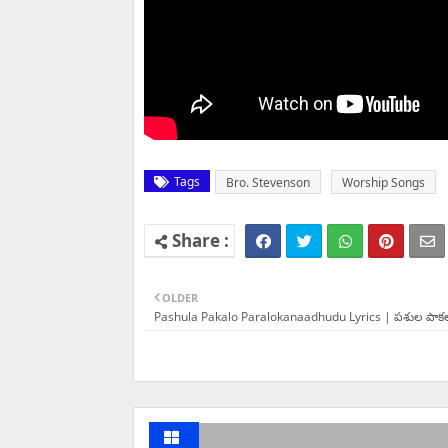
Tags
Bro. Stevenson
Worship Songs
OLDER
Pashula Pakalo Paralokanaadhudu Lyrics | పశుల పాకల