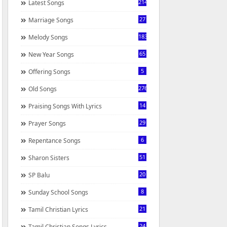
214
Latest Songs
27
Marriage Songs
183
Melody Songs
65
New Year Songs
5
Offering Songs
276
Old Songs
14
Praising Songs With Lyrics
29
Prayer Songs
6
Repentance Songs
51
Sharon Sisters
20
SP Balu
8
Sunday School Songs
21
Tamil Christian Lyrics
24
Tamil Christian Songs Lyrics