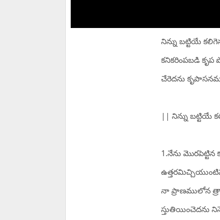
నిన్ను బట్టియే కలి
కనికరింపబడి కృప 
చేరెదను కృపాసన
|| నిన్ను బట్టియే 
1.నేను మొరపెట్టిన
ఉత్తరమిచ్చియుంటివ
నా ప్రాణములోన త్రా
స్తుతియించెదను నిన