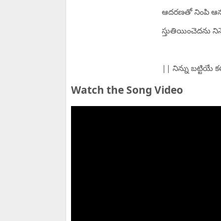
ఆదరణతో నింపి ఆనం
స్తుతియించెదను నిన
|| నిన్ను బట్టియే 
Watch the Song Video