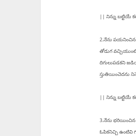
|| నిన్ను బట్టియే 
2.నేను పయనించి
తోడుగ వచ్చియుంటి
దిగులుపడకని జడియ
స్తుతియించెదను నిన
|| నిన్ను బట్టియే 
3.నేను భరియించిన
ఓపికనిచ్చి ఉంటివి 