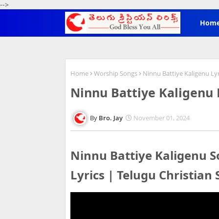
-->
Hom
Home
Worship Songs
Ninnu Battiye Kaligenu Lyric
Ninnu Battiye Kaligenu Lyr
Bro. Jay
November 01, 2024
Ninnu Battiye Kaligenu Song
Lyrics | Telugu Christian 