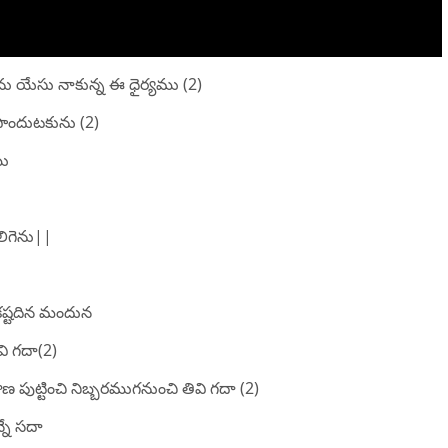
గెను యేసు నాకున్న ఈ ధైర్యము (2)
పొందుటకును (2)
ము
కలిగెను||
 కష్టదిన మందున
ి గదా(2)
ణ పుట్టించి నిబ్బరముగనుంచి తివి గదా (2)
్నే సదా