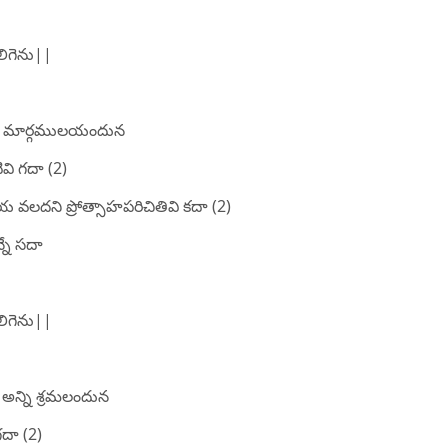
కలిగెను||
న మార్గములయందున
వి గదా (2)
 వలదని ప్రోత్సాహపరిచితివి కదా (2)
్నే సదా
కలిగెను||
 అన్ని శ్రమలందున
గదా (2)