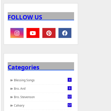
FOLLOW US
Categories
4
Blessing Songs
8
Bro. Anil
57
Bro. Stevenson
57
Calvary