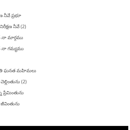
షణ నీవే ప్రభూ
నిరీక్షణ నీవే (2)
ే నా మార్గము
వే నా గమ్యము
తుతి ఘనత మహిమలు
ే చెల్లింతును (2)
్నే ప్రేమింతును
ై జీవింతును