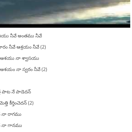
ియు నీవే అంతము నీవే
రం నీవే ఆశ్రయం నీవే (2)
 ఆశయు నా శ్వాసయు
 ఆశయం నా స్వరం నీవే (2)
ొత్త పాట నే పాడెదన్
ెత్తి కీర్తించెదన్ (2)
వే నా రాగము
వే నా గానము