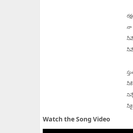
రక్
నా 
నీవ
నీ
స్
నీక
నిన
నీక
Watch the Song Video