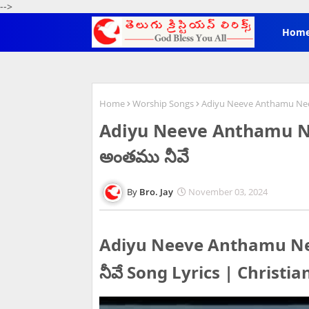
-->
Hom
Home
Worship Songs
Adiyu Neeve Anthamu Neev
Adiyu Neeve Anthamu Ne
అంతము నీవే
Bro. Jay
November 03, 2024
Adiyu Neeve Anthamu Nee
నీవే Song Lyrics | Christi