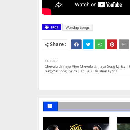
Tags
Worship Songs
OLDER
Chevulu Unnaya Vine Chevulu Unnaya Song Lyrics | 
ఉన్నాయా Song Lyrics | Telugu Christian Lyrics