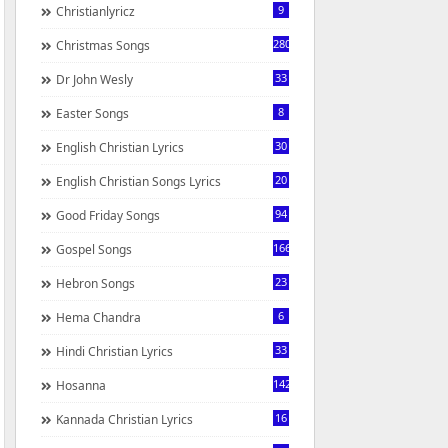
9
Christianlyricz
280
Christmas Songs
33
Dr John Wesly
8
Easter Songs
30
English Christian Lyrics
20
English Christian Songs Lyrics
94
Good Friday Songs
166
Gospel Songs
23
Hebron Songs
6
Hema Chandra
33
Hindi Christian Lyrics
142
Hosanna
16
Kannada Christian Lyrics