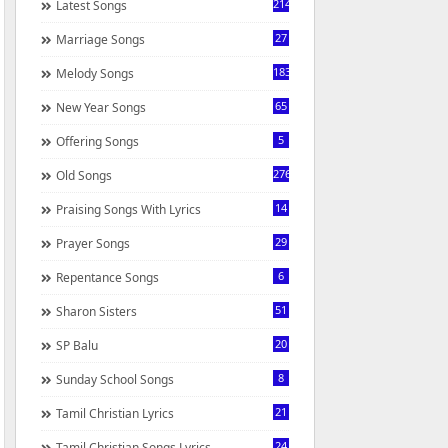
214
Latest Songs
27
Marriage Songs
183
Melody Songs
65
New Year Songs
5
Offering Songs
276
Old Songs
14
Praising Songs With Lyrics
29
Prayer Songs
6
Repentance Songs
51
Sharon Sisters
20
SP Balu
8
Sunday School Songs
21
Tamil Christian Lyrics
24
Tamil Christian Songs Lyrics