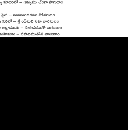
ివ్య మాదిరిలో – గమ్యము చేరగా సాగుదాం
ుల మైన – మనమందరము సోదరులం
పు గురిలో – శ్రీ యేసుని సహ వారసులం
ి త్యాగమును – సాహసముతో చాటుదాం
తుని మహిమను – సహనముతోనే చాటుదాం