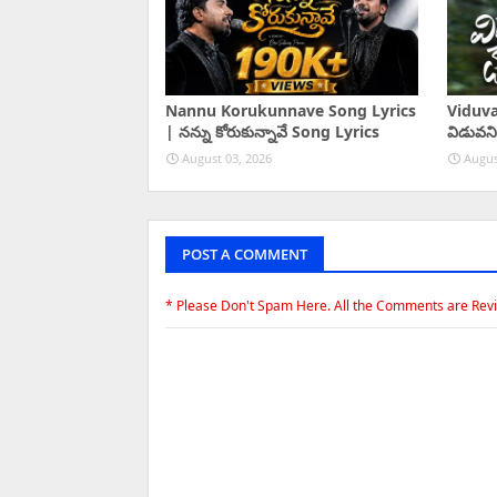
Nannu Korukunnave Song Lyrics
Viduva
| నన్ను కోరుకున్నావే Song Lyrics
విడువని
August 03, 2026
Augus
POST A COMMENT
* Please Don't Spam Here. All the Comments are Rev