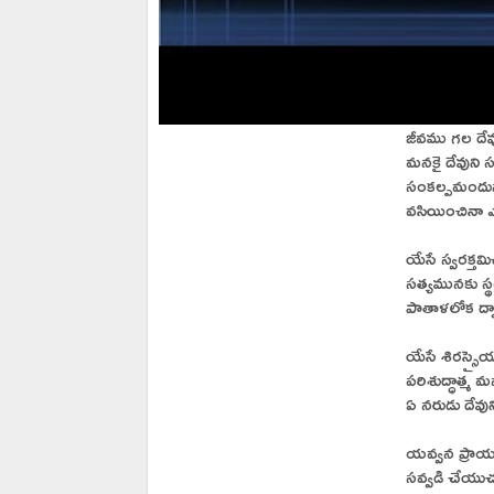
జీవము గల దే
మనకై దేవుని 
సంకల్పమంద
వసియించినా 
యేసే స్వరక్త
సత్యమునకు స
పాతాళలోక ద్వ
యేసే శిరస్స
పరిశుద్ధాత్మ 
ఏ నరుడు దేవ
యవ్వన ప్రా
సవ్వడి చేయుచ