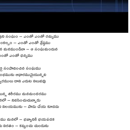
వుని సంఘం – ఎంతో ఎంతో రమ్యము
సంకల్పం – ఎంతో ఎంతో శ్రేష్ఠము
ున మనముండినా – ఆ సంఘమందున
ఎంతో ఎంతో ధన్యము
మిచ్చి సంపాదించిన సంఘము
్థంభమును ఆధారమునైయున్నది
ారములు దాని ఎదుట నిలువవు
ైయున్న శరీరము మనమందరము
మనలో – నివసించుచున్నాడు
ుని నిలయమును – పాడు చేయ కూడదు
యము మనలో – భవ్యానికి భయపడక
ు నిరతం – కవ్వించు చుండును