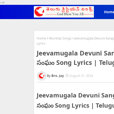
-->
Hom
Home
Worship Songs
Jeevamugala Devuni Sangam
Lyrics
Jeevamugala Devuni Sang
సంఘం Song Lyrics | Telug
Bro. Jay
August 01, 2024
Jeevamugala Devuni Sanga
సంఘం Song Lyrics | Telugu