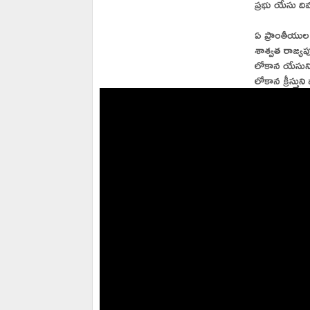
ప్రభు యేసు ద
ఏ ప్రాంతీయ
శాశ్వత రాజ్య
లోకాన యేసున
లోకాన క్రీస్