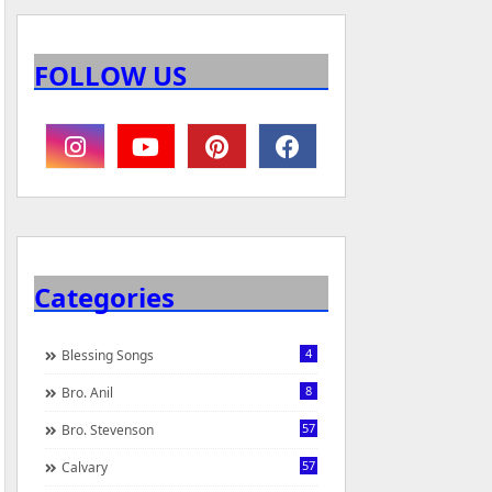
FOLLOW US
Categories
4
Blessing Songs
8
Bro. Anil
57
Bro. Stevenson
57
Calvary