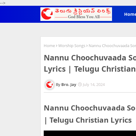
-->
Hom
Home
Worship Songs
Nannu Choochuvaada Song L
Nannu Choochuvaada Son
Lyrics | Telugu Christian
Bro. Jay
July 14, 2024
Nannu Choochuvaada Song 
| Telugu Christian Lyrics