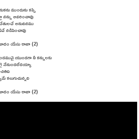
ెనుకను ముందును కప్పి
టూ నన్ను ఆవరించావు
 చేతులచే అనుదినము
 నీవే నడిపించావు
వాదం యేసు రాజా (2)
ిండమునై యుండగా నీ కన్నులకు
ై నేనుండలేదయ్యా
ంచితివి
్యమే కలుగుచున్నది
వాదం యేసు రాజా (2)