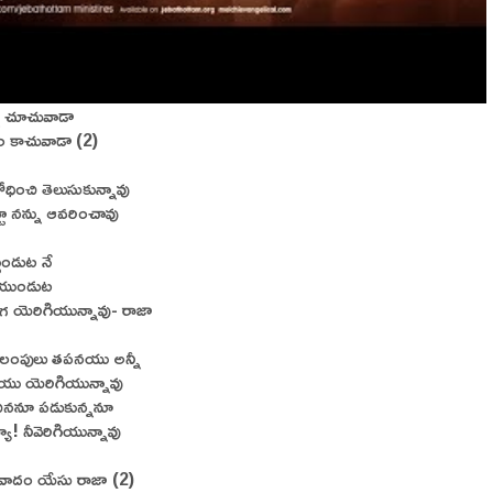
ు చూచువాడా
యం కాచువాడా (2)
ోధించి తెలుసుకున్నావు
టూ నన్ను ఆవరించావు
చుండుట నే
ియుండుట
గ యెరిగియున్నావు- రాజా
లంపులు తపనయు అన్నీ
ియు యెరిగియున్నావు
ిననూ పడుకున్ననూ
ా! నీవెరిగియున్నావు
వాదం యేసు రాజా (2)