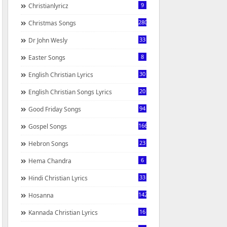
9
Christianlyricz
280
Christmas Songs
33
Dr John Wesly
8
Easter Songs
30
English Christian Lyrics
20
English Christian Songs Lyrics
94
Good Friday Songs
166
Gospel Songs
23
Hebron Songs
6
Hema Chandra
33
Hindi Christian Lyrics
142
Hosanna
16
Kannada Christian Lyrics