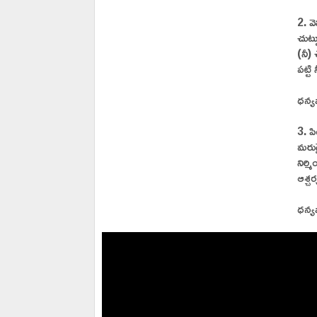
2. వ
చుట్
(నీ)
పట్టి
ధన్య
3. ప
మరుగ
నిర్మి
ఆశ్చర
ధన్య