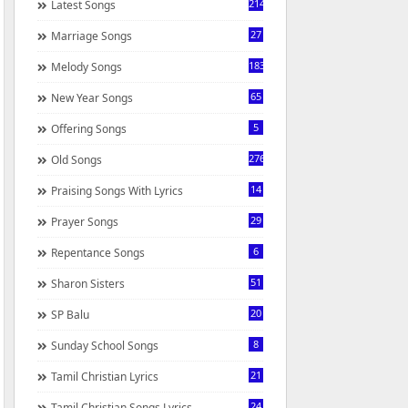
214
Latest Songs
27
Marriage Songs
183
Melody Songs
65
New Year Songs
5
Offering Songs
276
Old Songs
14
Praising Songs With Lyrics
29
Prayer Songs
6
Repentance Songs
51
Sharon Sisters
20
SP Balu
8
Sunday School Songs
21
Tamil Christian Lyrics
24
Tamil Christian Songs Lyrics