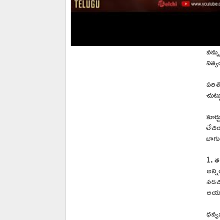
నన్న
నిత్
పరిశ
చుట్
కూర్
లేచ
బాగు
1. త
అన్న
నడచ
అయ్య
ధన్య