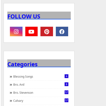
FOLLOW US
Categories
4
Blessing Songs
8
Bro. Anil
57
Bro. Stevenson
57
Calvary