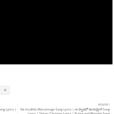
NEWER
ong Lyrics |
Na hrudhilo Marumroge Song Lyrics | నా హృదిలో మారుమ్రోగే Song
Lyrics | Telugu Christian Lyrics | Praise and Worship Song