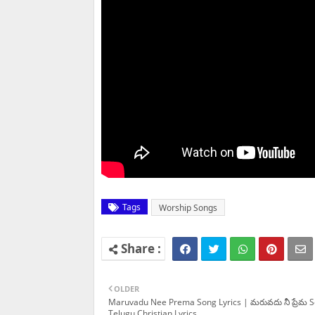
Tags
Worship Songs
OLDER
Maruvadu Nee Prema Song Lyrics | మరువదు నీ ప్రేమ S
Telugu Christian Lyrics