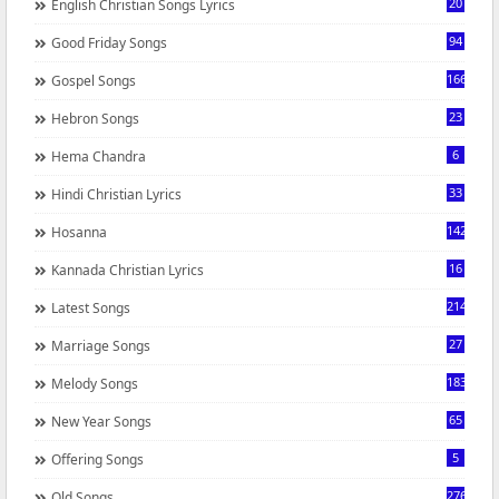
20
English Christian Songs Lyrics
94
Good Friday Songs
166
Gospel Songs
23
Hebron Songs
6
Hema Chandra
33
Hindi Christian Lyrics
142
Hosanna
16
Kannada Christian Lyrics
214
Latest Songs
27
Marriage Songs
183
Melody Songs
65
New Year Songs
5
Offering Songs
276
Old Songs