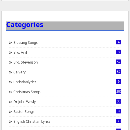
Categories
4
Blessing Songs
8
Bro. Anil
57
Bro. Stevenson
57
Calvary
9
Christianlyricz
280
Christmas Songs
33
Dr John Wesly
8
Easter Songs
30
English Christian Lyrics