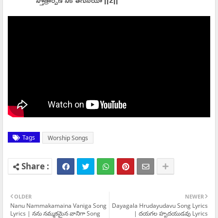
స్తోత్రార్పణ నీకే తగునయా ||2||
Tags
Worship Songs
OLDER
NEWER
Nanu Nammakamaina Vaniga Song
Dayagala Hrudayudavu Song Lyrics
Lyrics | నను నమ్మకమైన వానిగా Song
| దయగల హృదయుడవు Lyrics