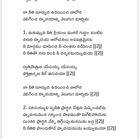
నా నీతి సూర్యుడ ఉదయించి నాలోన
వెలిగించి హృదయాన్ని వెలుగుగ మార్చుమ
1. మనుష్యుని నీతి క్రియలు మురికి గుడ్డల వంటివి
నరుని హృదయ ఆలోచనలు అపవిత్రమైనవి
నీ మార్గము చూపించి నీ చెంతకు నడిపించి ||2||
నీ నీతితొ నను నింపి నీ దర్శనమియ్యుమయ ||2||
స్తుతిపాత్రుడ యేసయ్య యేసయ్య
స్తోత్రార్పణ నీకే తగునయా ||2||
నా నీతి సూర్యుడ ఉదయించి నాలోన
వెలిగించి హృదయాన్ని వెలుగుగ మార్చుమ ||2||
2. పరిసయ్యుని స్వనీతి ప్రార్ధన దేవుని మెప్పించలేదు
హృదయమున గర్వించి పాపముతొ మిగిలిపోయెను
సుంకరి ప్రార్ధన నేర్పి తగ్గింపు మనసును ఇచ్చి ||2||
నీ నీతిని పొందుకొనే హృదయమును ఇయ్యుమయా ||2||