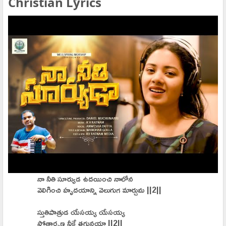
Christian Lyrics
నా నీతి సూర్యుడ ఉదయించి నాలోన
వెలిగించి హృదయాన్ని వెలుగుగ మార్చుమ ||2||
స్తుతిపాత్రుడ యేసయ్య యేసయ్య
స్తోత్రార్పణ నీకే తగునయా ||2||