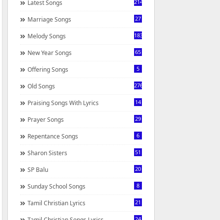
214
Latest Songs
27
Marriage Songs
183
Melody Songs
65
New Year Songs
5
Offering Songs
276
Old Songs
14
Praising Songs With Lyrics
29
Prayer Songs
6
Repentance Songs
51
Sharon Sisters
20
SP Balu
8
Sunday School Songs
21
Tamil Christian Lyrics
24
Tamil Christian Songs Lyrics