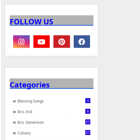
FOLLOW US
Categories
4
Blessing Songs
8
Bro. Anil
57
Bro. Stevenson
57
Calvary