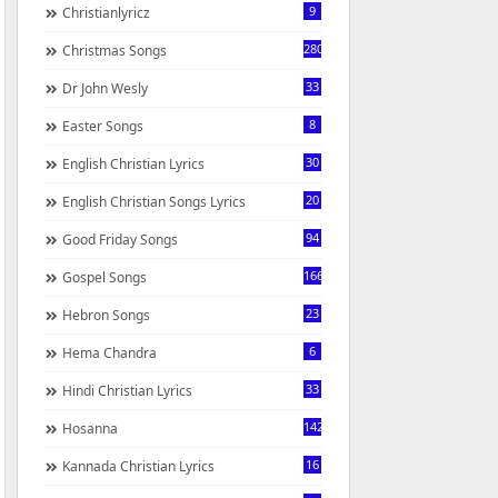
9
Christianlyricz
280
Christmas Songs
33
Dr John Wesly
8
Easter Songs
30
English Christian Lyrics
20
English Christian Songs Lyrics
94
Good Friday Songs
166
Gospel Songs
23
Hebron Songs
6
Hema Chandra
33
Hindi Christian Lyrics
142
Hosanna
16
Kannada Christian Lyrics