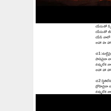
యేసుతో స్
యేసుతో జీ
యేసే నాలో
ఆహా హ హా హ
చ1:మట్టినైన
పాపినైనా న
నమ్మలేక న
ఆహా హా హా
చ2:స్థితిల
ద్రోహినైనా 
నమ్మలేక న