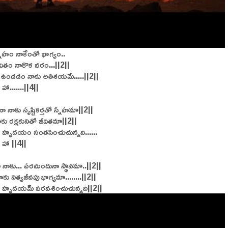
నేహం నాకేంతో భాగ్యం..
వితం నాకొక వరం...||2||
 ఉండడం నాకు అతిశయమే.....||2||
ా.......||4||
ా నాకు సృష్టికర్తతో స్నేహమా||2||
ాకు రక్షకునితో జీవితమా||2||
ా హృదయం సంతసించుచున్నది......
 హా ||4||
ేని నాకు... పరమందునా స్థానమా..||2||
నాకు నిత్యజీవపు భాగ్యమా........||2||
ా హృదయమ్ పరవశించుచున్నది||2||