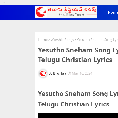
-->
Hom
Home
Worship Songs
Yesutho Sneham Song Lyrics
Yesutho Sneham Song Lyri
Telugu Christian Lyrics
Bro. Jay
May 16, 2024
Yesutho Sneham Song Lyric
Telugu Christian Lyrics