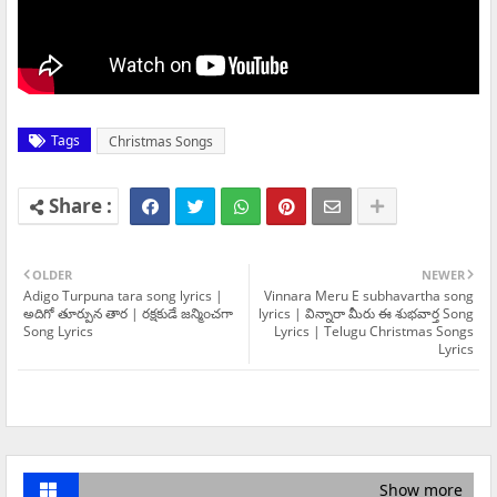
Tags
Christmas Songs
OLDER
NEWER
Adigo Turpuna tara song lyrics |
Vinnara Meru E subhavartha song
అదిగో తూర్పున తార | రక్షకుడే జన్మిoచగా
lyrics | విన్నారా మీరు ఈ శుభవార్త Song
Song Lyrics
Lyrics | Telugu Christmas Songs
Lyrics
Show more