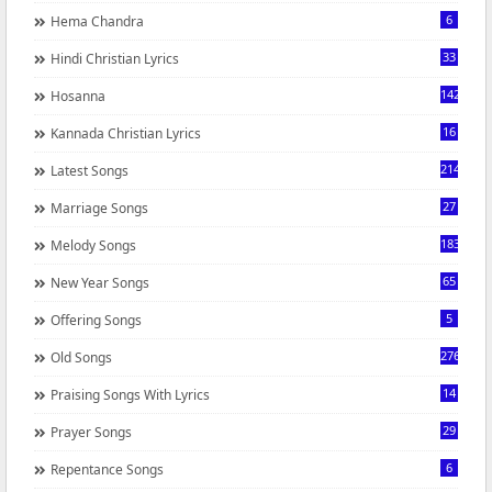
6
Hema Chandra
33
Hindi Christian Lyrics
142
Hosanna
16
Kannada Christian Lyrics
214
Latest Songs
27
Marriage Songs
183
Melody Songs
65
New Year Songs
5
Offering Songs
276
Old Songs
14
Praising Songs With Lyrics
29
Prayer Songs
6
Repentance Songs