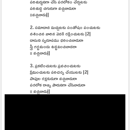
పరిశుద్దునిగా చేసి పరలోకం చేర్చుటకు
పరిశుద్ద చిగురుగా వచ్చినాడురా
॥వచ్చినాడు||
2. సమాదాన మిచ్చుటకు సంతోషం పంచుటకు
నశించిన వారిన వెదకి రక్షించుటకు |2|
దాసుని స్వరూపము ధరించినాడురా
స్త్రీ గర్భమందు ఉద్భవించినాడరా
॥ వచ్చినాడు||
3. ప్రకటించుటకు ప్రవచించుటకు
ప్రేమించుటకు పరిచర్య చేయుటకు |2|
పాపుల రక్షకుడుగా వచ్చినాడురా
పరలోక రాజ్య పౌరునిగా చేసినాడురా
॥ వచ్చినాడు||