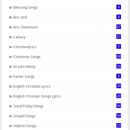
4
Blessing Songs
8
Bro. Anil
57
Bro. Stevenson
57
Calvary
9
Christianlyricz
280
Christmas Songs
33
Dr John Wesly
8
Easter Songs
30
English Christian Lyrics
20
English Christian Songs Lyrics
94
Good Friday Songs
166
Gospel Songs
23
Hebron Songs