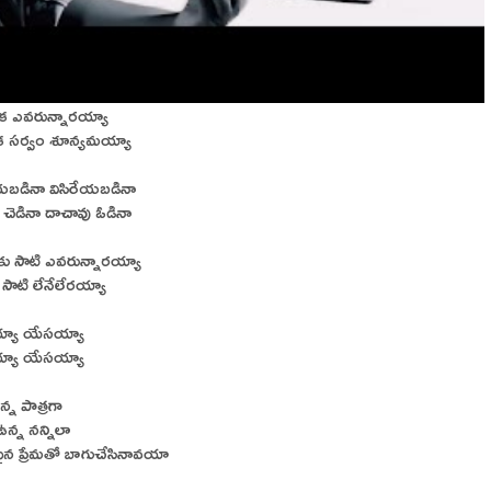
ాక ఎవరున్నారయ్యా
ేక సర్వం శూన్యమయ్యా
ేయబడినా విసిరేయబడినా
 చెడినా దాచావు ఓడినా
ేమకు సాటి ఎవరున్నారయ్యా
ి సాటి లేనేలేరయ్యా
యా యేసయ్యా
యా యేసయ్యా
న్న పాత్రగా
ఉన్న నన్నిలా
ైన ప్రేమతో బాగుచేసినావయా