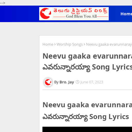
-->
Hom
Home
Worship Songs
Neevu gaaka evarunnarayya
Neevu gaaka evarunnaray
ఎవరున్నారయ్యా Song Lyric
Bro. Jay
June 07, 2023
Neevu gaaka evarunnarayy
ఎవరున్నారయ్యా Song Lyrics