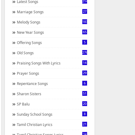
214
Latest Songs
27
Marriage Songs
183
Melody Songs
65
New Year Songs
5
Offering Songs
276
Old Songs
14
Praising Songs With Lyrics
29
Prayer Songs
6
Repentance Songs
51
Sharon Sisters
20
SP Balu
8
Sunday School Songs
21
Tamil Christian Lyrics
24
Tamil Christian Songs Lyrics