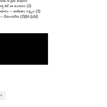
ేను నీ ప్రేమ మధురం
ూర్తి నీకే నా వందనం (2)
ాకాధారం – నాజీవితం లక్ష్యం (2)
క – నేనుండలేను (2)||నీ ప్రేమే||