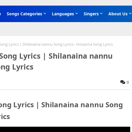
e
Songs Categories
Languages
Singers
About Us
ావు Song Lyrics | Shilanaina nannu Song Lyrics - Hosanna Song Lyrics
ావు Song Lyrics | Shilanaina nannu
ng Lyrics
0
ావు Song Lyrics | Shilanaina nannu Song
ics