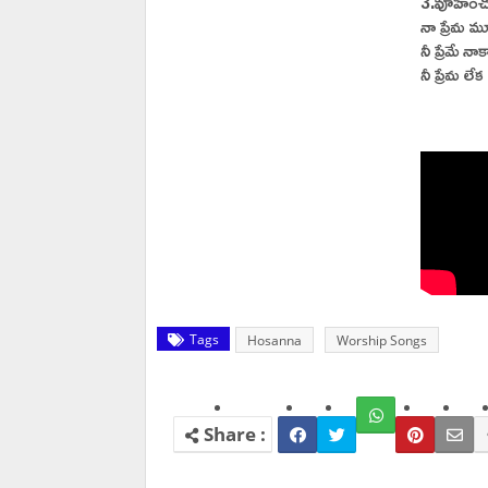
3.వూహించల
నా ప్రేమ మ
నీ ప్రేమే న
నీ ప్రేమ లే
Tags
Hosanna
Worship Songs