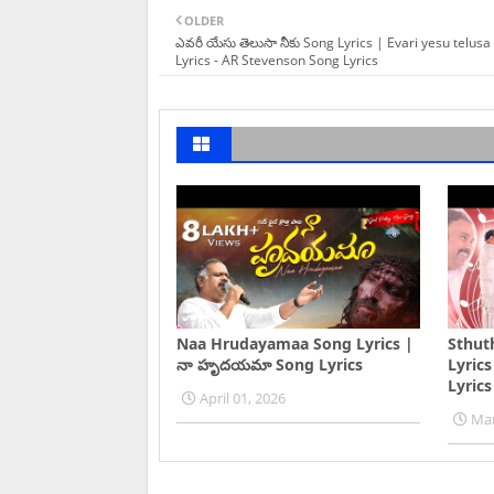
OLDER
ఎవరీ యేసు తెలుసా నీకు Song Lyrics | Evari yesu telus
Lyrics - AR Stevenson Song Lyrics
Naa Hrudayamaa Song Lyrics |
Sthut
నా హృదయమా Song Lyrics
Lyrics 
Lyric
April 01, 2026
Mar