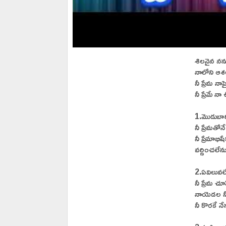
శిలనైన నన్ను
నాలోని ఆశల
నీ ప్రేమ నా
నీ ప్రేమే న
1.మొడుబార
నీ ప్రేమతో
నీ ప్రేమాభి
వర్ణించలేను 
2.ఏవిలువలే
నీ ప్రేమ చూప
నాయెడల నీ
నీ కొరకే నే