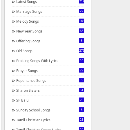
214
Latest Songs
27
Marriage Songs
183
Melody Songs
65
New Year Songs
5
Offering Songs
276
Old Songs
14
Praising Songs With Lyrics
29
Prayer Songs
6
Repentance Songs
51
Sharon Sisters
20
SP Balu
8
Sunday School Songs
21
Tamil Christian Lyrics
24
Tamil Christian Songs Lyrics