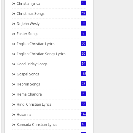
9
Christianlyricz
280
Christmas Songs
33
Dr John Wesly
8
Easter Songs
30
English Christian Lyrics
20
English Christian Songs Lyrics
94
Good Friday Songs
166
Gospel Songs
23
Hebron Songs
6
Hema Chandra
33
Hindi Christian Lyrics
142
Hosanna
16
Kannada Christian Lyrics