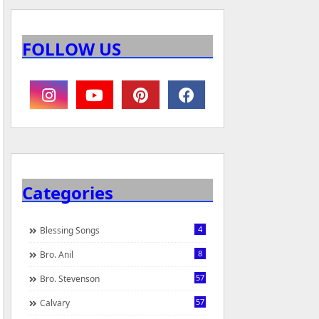
FOLLOW US
Categories
4
Blessing Songs
8
Bro. Anil
57
Bro. Stevenson
57
Calvary