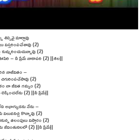
 శిల్పివై మార్చావు
ు విస్తరింపచేశావు (2)
పై కుమ్మరించుచున్నావు (2)
ా ఊపిరి – నీ ప్రేమే నాకాపరి (2) ||శిల||
ిన నాజీవితం –
నే చిగురింపచేసావు (2)
షేకం నా జీవిత గమ్యం (2)
లెక్కించలేను (2) ||నీ ప్రేమే||
ని అభాగ్యుడను నేను –
ి విలువనిచ్చి కొన్నావు (2)
కున్న తలంపులు విస్తారం (2)
ను జీవింతునిలలో (2) ||నీ ప్రేమే||