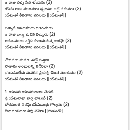
ఆ రాజు దివ్య సేవ చేయను (2)
యేసు రాజు ముందుగా ధ్వజము బట్టి నడువగా (2)
యేసుతో ఠీవిగాను వెడలను ||యేసుతో||
విశ్వాస కవచమును ధరించుచు
ఆ రాజు నాజ్ఞ మదిని నిల్పుచు (2)
అనుదినంబు శక్తిని పొందుచున్నవారమై (2)
యేసుతో ఠీవిగాను వెడలను ||యేసుతో||
శోధనలు మనల చుట్టి వచ్చినా
సాతాను అంబులెన్ని తగిలినా (2)
భయములేదు మనకిక ప్రభువు చెంత నుందుము (2)
యేసుతో ఠీవిగాను వెడలను ||యేసుతో||
ఓ యువతి యువకులారా చేరుడి
శ్రీ యేసురాజు వార్త చాటుడి (2)
లోకమంత ఏకమై యేసునాథు గొల్వను (2)
సాధనంబెవరు నీవు నేనెగా ||యేసుతో|