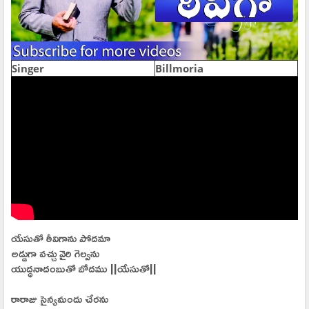
Singer
Billmoria
యేసుతో ఠీవిగాను పోదమా
అడ్డుగా వచ్చు వైరి గెల్వను
యుద్ధనాదంబుతో బోదము ||యేసుతో||
రారాజు సైన్యమందు చేరను