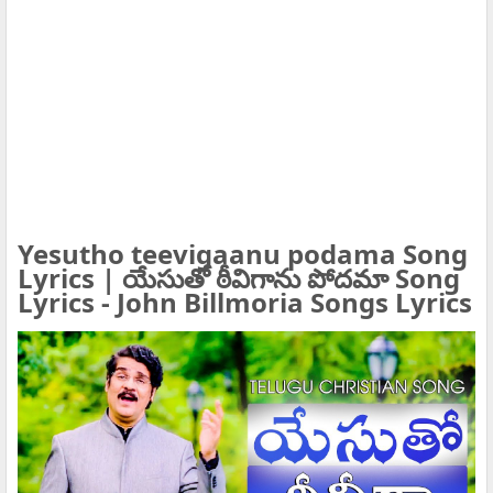
Yesutho teevigaanu podama Song
Lyrics | యేసుతో ఠీవిగాను పోదమా Song
Lyrics - John Billmoria Songs Lyrics