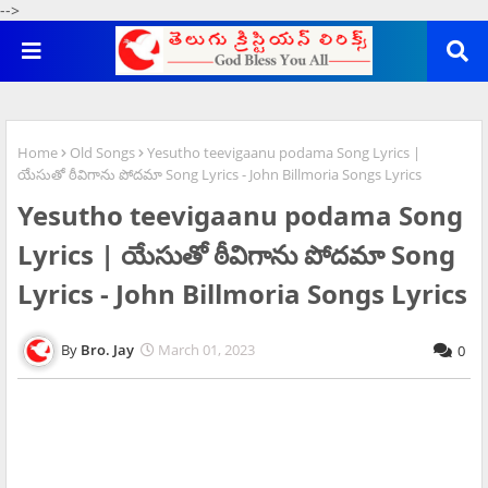
-->
Home
Old Songs
Yesutho teevigaanu podama Song Lyrics |
యేసుతో ఠీవిగాను పోదమా Song Lyrics - John Billmoria Songs Lyrics
Yesutho teevigaanu podama Song
Lyrics | యేసుతో ఠీవిగాను పోదమా Song
Lyrics - John Billmoria Songs Lyrics
Bro. Jay
March 01, 2023
0