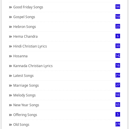
94
Good Friday Songs
166
Gospel Songs
23
Hebron Songs
6
Hema Chandra
33
Hindi Christian Lyrics
142
Hosanna
16
Kannada Christian Lyrics
214
Latest Songs
27
Marriage Songs
183
Melody Songs
65
New Year Songs
5
Offering Songs
276
Old Songs