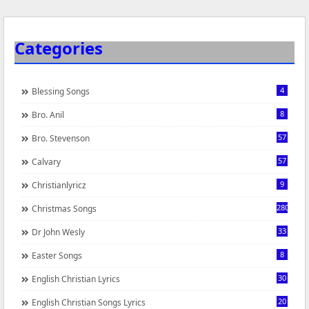
Categories
4
Blessing Songs
8
Bro. Anil
57
Bro. Stevenson
57
Calvary
9
Christianlyricz
280
Christmas Songs
33
Dr John Wesly
8
Easter Songs
30
English Christian Lyrics
20
English Christian Songs Lyrics