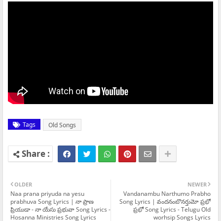
Tags
Old Songs
OLDER
NEWER
Naa prana priyuda na yesu
Vandanambu Narthumo Prabho
prabhuva Song Lyrics | నా ప్రాణ
Song Lyrics | వందనంబొనర్తుమో ప్రభో
ప్రియుడా - నా యేసు ప్రభువా Song Lyrics -
ప్రభో Song Lyrics - Telugu Old
Hosanna Ministries Song Lyrics
worhsip Songs Lyrics