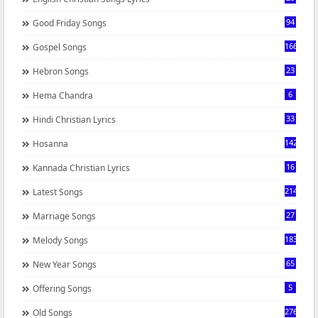
94
Good Friday Songs
166
Gospel Songs
23
Hebron Songs
6
Hema Chandra
33
Hindi Christian Lyrics
142
Hosanna
16
Kannada Christian Lyrics
214
Latest Songs
27
Marriage Songs
183
Melody Songs
65
New Year Songs
5
Offering Songs
276
Old Songs