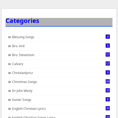
Categories
4
Blessing Songs
8
Bro. Anil
57
Bro. Stevenson
57
Calvary
9
Christianlyricz
280
Christmas Songs
33
Dr John Wesly
8
Easter Songs
30
English Christian Lyrics
20
English Christian Songs Lyrics