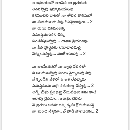
అంధకారంలో అలసిన నా బ్రతుకును
ఆదరిస్తావు ఇమ్మానుయేలుగ
కనిపించని దారిలో నా శోధన కొలిమిలో
నా పాదములకు నీవు దీపమైనావుగా... 2
నా దు:ఖ దినములన్ని
సమాప్తమగునని చెప్పి
సంతోషమిస్తావు... చాలిన ప్రియుడవు
నా దీన ప్రార్ధనకు సమాధానమిచ్చి
నెమ్మదినిస్తావు... నజరేయుడవు... 2
నా బలహీనతలో నా వ్యాధి వేదనలో
నీ బలమునిస్తావు పరమ వైద్యుడువు నీవు
నే కృంగిన వేళలో ఏ ఆశ లేనప్పుడు
సమస్తమును నాకై సమకూర్చి చేస్తావు... 2
అగ్ని మేఘ స్తంభమై రేయిపగలు నను కాచే
ఆరాధ్య దైవమా... ఆరాధించెదను
నే బ్రతుకు దినములన్ని కృపా క్షేమమునిచ్చే
నా మంచి నేస్తమా.. నే పాడి పొగడెదను...2