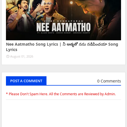
Nee Aatmatho Song Lyrics | నీ ఆత్మతో నను నడిపించయా Song
Lyrics
August 01, 2026
0 Comments
POST A COMMENT
* Please Don't Spam Here. All the Comments are Reviewed by Admin.