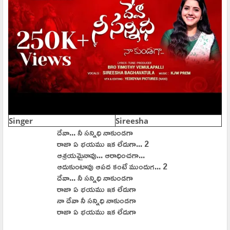
Singer
Sireesha
దేవా... నీ సన్నిధి నాకుండగా
రాజా ఏ భయము ఇక లేదుగా... 2
ఆశ్రయమైనావు... ఆరాధించగా...
ఆదుకుంటావు ఆపద కంటే ముందుగ... 2
దేవా... నీ సన్నిధి నాకుండగా
రాజా ఏ భయము ఇక లేదుగా
నా దేవా నీ సన్నిధి నాకుండగా
రాజా ఏ భయము ఇక లేదుగా