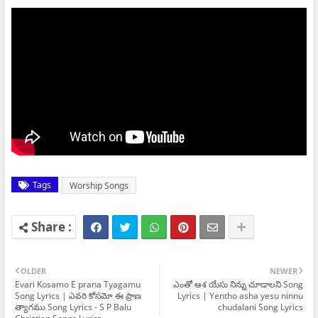
Tags
Worship Songs
OLDER
NEWER
Evari Kosamo E prana Tyagamu
ఎంతో ఆశ యేసు నిన్ను చూడాలని Song
Song Lyrics | ఎవరి కోసమో ఈ ప్రాణ
Lyrics | Yentho asha yesu ninnu
త్యాగము Song Lyrics - S P Balu
chudalani Song Lyrics