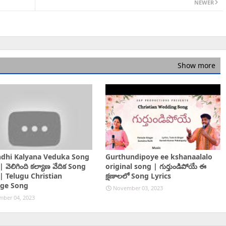
NEWER
Show more
ndhi Kalyana Veduka Song
Gurthundipoye ee kshanaalalo
| వెలిగింది కల్యాణ వేదిక Song
original song | గుర్తుండిపోయే ఈ
 | Telugu Christian
క్షణాలలో Song Lyrics
age Song
November 03, 2023
ber 04, 2023