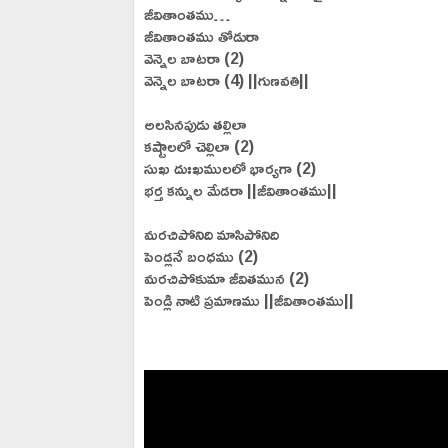
జీవితాంతము…
జీవితాంతము తోడురా
వెన్నెల బాటరా (2)
వెన్నెల బాటరా (4) ||గుణవతి||
అలసినపుడు తల్లిలా
కష్టాలలో చెల్లిలా (2)
సుఖ దుఃఖములలో భార్యగా (2)
భర్త కన్నుల మేడరా ||జీవితాంతము||
మరచిపోనిది మాసిపోనిది
పెండ్లనే బంధము (2)
మరచిపోకుమా జీవితమున (2)
పెండ్లి నాటి ప్రమాణము ||జీవితాంతము||