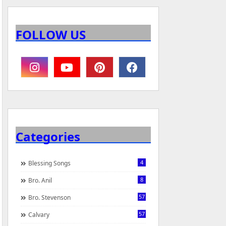
FOLLOW US
Categories
4
Blessing Songs
8
Bro. Anil
57
Bro. Stevenson
57
Calvary