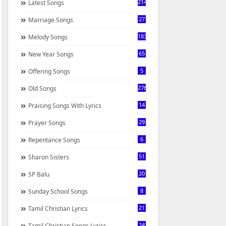
214
Latest Songs
27
Marriage Songs
183
Melody Songs
65
New Year Songs
5
Offering Songs
276
Old Songs
14
Praising Songs With Lyrics
29
Prayer Songs
6
Repentance Songs
51
Sharon Sisters
20
SP Balu
8
Sunday School Songs
21
Tamil Christian Lyrics
24
Tamil Christian Songs Lyrics