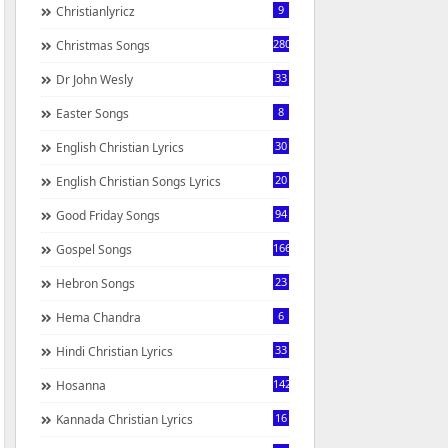
9
Christianlyricz
280
Christmas Songs
33
Dr John Wesly
8
Easter Songs
30
English Christian Lyrics
20
English Christian Songs Lyrics
94
Good Friday Songs
166
Gospel Songs
23
Hebron Songs
6
Hema Chandra
33
Hindi Christian Lyrics
142
Hosanna
16
Kannada Christian Lyrics