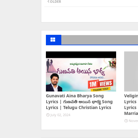
OLDER
Gunavati Aina Bharya Song
Veligi
Lyrics | గుణవతి అయిన భార్య Song
Lyrics 
Lyrics | Telugu Christian Lyrics
Lyrics
Marri
July 02, 2024
Novem