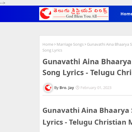
-->
Hom
Home
Marriage Songs
Gunavathi Aina Bhaarya So
Song Lyrics
Gunavathi Aina Bhaarya 
Song Lyrics - Telugu Chr
Bro. Jay
February 01, 2023
Gunavathi Aina Bhaarya S
Lyrics - Telugu Christian