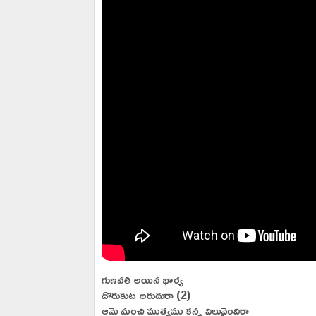
గుణవతి అయిన భార్య
దొరుకుట అరుదురా (2)
ఆమె మంచి ముత్యము కన్న విలువైందిరా