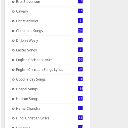
57
Bro. Stevenson
57
Calvary
9
Christianlyricz
280
Christmas Songs
33
Dr John Wesly
8
Easter Songs
30
English Christian Lyrics
20
English Christian Songs Lyrics
94
Good Friday Songs
166
Gospel Songs
23
Hebron Songs
6
Hema Chandra
33
Hindi Christian Lyrics
142
Hosanna