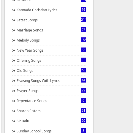
16
Kannada Christian Lyrics
214
Latest Songs
27
Marriage Songs
183
Melody Songs
65
New Year Songs
5
Offering Songs
276
Old Songs
14
Praising Songs With Lyrics
29
Prayer Songs
6
Repentance Songs
51
Sharon Sisters
20
SP Balu
8
Sunday School Songs