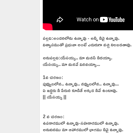
పల్లవి:అందరిలోను ఉన్నావు - అన్నీ నీవై ఉన్నావు.
విశ్వాసముతో ప్రభువా అంటే ఎదురుగా వచ్చి నిలబడతావు.
అనుపల్లవి:యేసయ్య.. మా మనసే నీదయ్యా.
యేసయ్య.. మా మనవే వినవయ్యా...
1వ చరణం:
పువ్వులలోన.. ఉన్నావు.. నవ్వులలోన.. ఉన్నావు...
ఏ ఇద్దరు నీ పేరున కూడితే అక్కడ నీవే ఉంటావు.
|| యేసయ్య ||
2 వ చరణం:
ఉపకారములో ఉన్నావు-సహకారములో ఉన్నావు.
అనుదినము మా ఆహారములో భాగము నీవై ఉన్నావు.