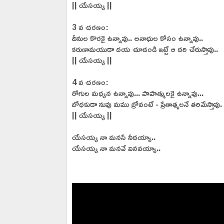
|| యేసయ్య ||
3 వ చరణం:
దీనుల కొరకై ఉన్నావు.. అనాధుల కోసం ఉన్నావు..
కరుణామయుడా దయ చూడండి ఇట్టే ఆ దరి చేరుస్తావు..
|| యేసయ్య ||
4 వ చరణం:
రోగుల మధ్యన ఉన్నావు... పాపాత్ములకై ఉన్నావు...
బోధకుడా నువు మము బ్రోవంటే - ప్రేతాత్మలనే తరిమేస్తావు.
|| యేసయ్య ||
యేసయ్య నా మనసే నీదయ్యా..
యేసయ్య నా మనవే వినవయ్యా..