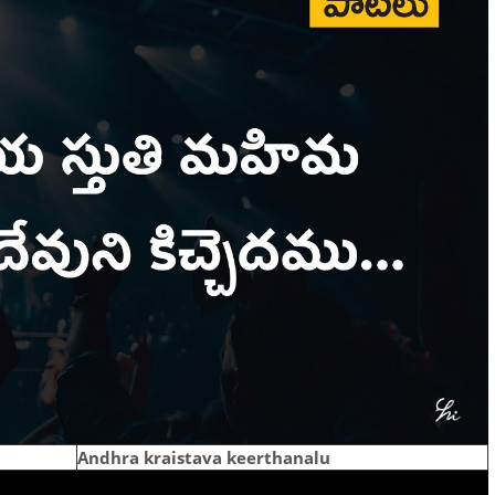
Andhra kraistava keerthanalu