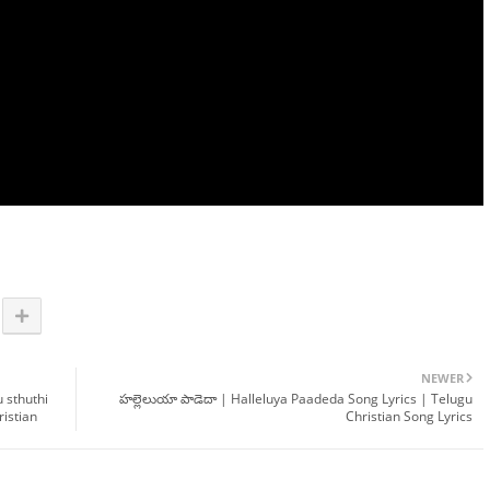
NEWER
mu sthuthi
హల్లెలుయా పాడెదా | Halleluya Paadeda Song Lyrics | Telugu
ristian
Christian Song Lyrics