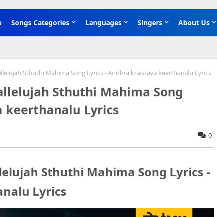
e
Songs Categories
Languages
Singers
About Us
llelujah Sthuthi Mahima Song Lyrics - Andhra kraistava keerthanalu Lyrics
Hallelujah Sthuthi Mahima Song
a keerthanalu Lyrics
0
llelujah Sthuthi Mahima Song Lyrics -
nalu Lyrics