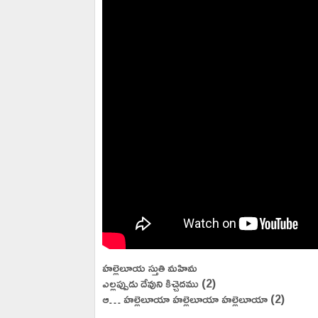
హల్లెలూయ స్తుతి మహిమ
ఎల్లప్పుడు దేవుని కిచ్చెదము (2)
ఆ… హల్లెలూయా హల్లెలూయా హల్లెలూయా (2)