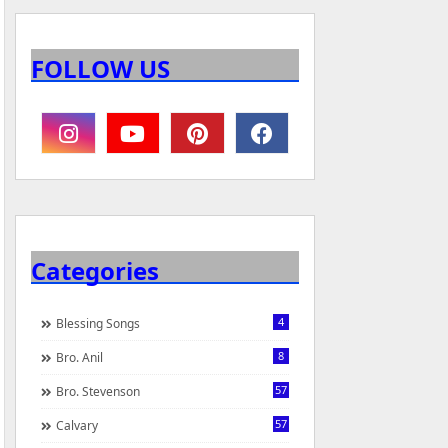
FOLLOW US
Categories
4
Blessing Songs
8
Bro. Anil
57
Bro. Stevenson
57
Calvary