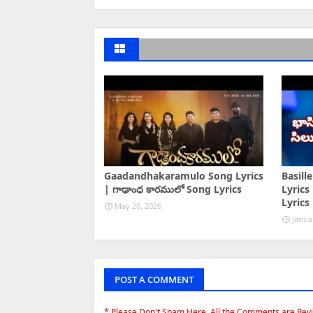
Gaadandhakaramulo Song Lyrics
Basill
| గాఢాంధ కారములో Song Lyrics
Lyrics 
Lyrics
May 20, 2026
Janua
POST A COMMENT
* Please Don't Spam Here. All the Comments are Rev