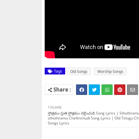
Tags
Old Songs
Worship Songs
OLDER
స్తోత్రము స్తుతి స్తోత్రము చెల్లించుడి Song Lyrics | Sthothra
sthothramu Chellinchudi Song Lyrics | Old Telugu Ch
Songs Lyrics