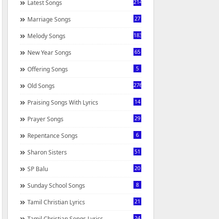
214
Latest Songs
27
Marriage Songs
183
Melody Songs
65
New Year Songs
5
Offering Songs
276
Old Songs
14
Praising Songs With Lyrics
29
Prayer Songs
6
Repentance Songs
51
Sharon Sisters
20
SP Balu
8
Sunday School Songs
21
Tamil Christian Lyrics
24
Tamil Christian Songs Lyrics