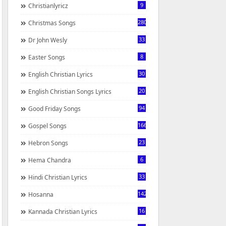
9
Christianlyricz
280
Christmas Songs
33
Dr John Wesly
8
Easter Songs
30
English Christian Lyrics
20
English Christian Songs Lyrics
94
Good Friday Songs
166
Gospel Songs
23
Hebron Songs
6
Hema Chandra
33
Hindi Christian Lyrics
142
Hosanna
16
Kannada Christian Lyrics