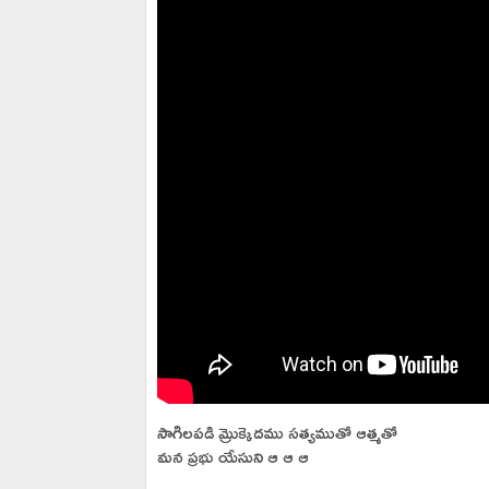
సాగిలపడి మ్రొక్కెదము సత్యముతో ఆత్మతో
మన ప్రభు యేసుని ఆ ఆ ఆ