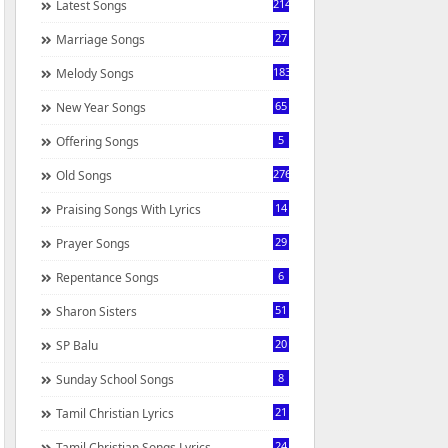
214
Latest Songs
27
Marriage Songs
183
Melody Songs
65
New Year Songs
5
Offering Songs
276
Old Songs
14
Praising Songs With Lyrics
29
Prayer Songs
6
Repentance Songs
51
Sharon Sisters
20
SP Balu
8
Sunday School Songs
21
Tamil Christian Lyrics
24
Tamil Christian Songs Lyrics