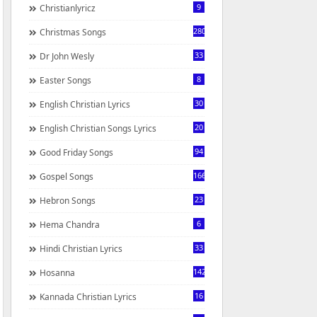
9
Christianlyricz
280
Christmas Songs
33
Dr John Wesly
8
Easter Songs
30
English Christian Lyrics
20
English Christian Songs Lyrics
94
Good Friday Songs
166
Gospel Songs
23
Hebron Songs
6
Hema Chandra
33
Hindi Christian Lyrics
142
Hosanna
16
Kannada Christian Lyrics