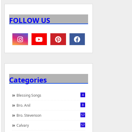
FOLLOW US
Categories
4
Blessing Songs
8
Bro. Anil
57
Bro. Stevenson
57
Calvary