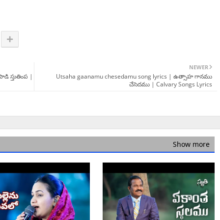
NEWER
డి స్తుతింప |
Utsaha gaanamu chesedamu song lyrics | ఉత్సాహ గానము
చేసెదము | Calvary Songs Lyrics
Show more