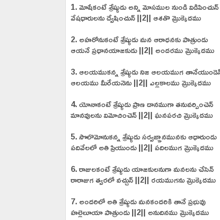
1. మోషేకంటే శ్రేష్ఠుడు అన్ని మోసముల నుండి విడిపించున్‌
వేషధారులను ద్వేషించున్‌ ||2|| ఆశతొ మ్రొక్కెదము
2. అహరోనుకంటే శ్రేష్ఠుడు మన ఆరాధనకు పాత్రుండు
ఆయనే ప్రధానయాజకుడు ||2|| అందరము మ్రొక్కెదము
3. ఆలయముకన్న శ్రేష్ఠుడు నిజ ఆలయముగ తానేయుండెన్
ఆలయము మీరేయనెను ||2|| ఎల్లకాలము మ్రొక్కెదము
4. యోనాకంటే శ్రేష్ఠుడు ప్రాణ దానముగా తనువర్పించెన్‌
మానవులను విమోచించెన్‌ ||2|| ఘనపరచి మ్రొక్కెదము
5. సొలొమోనుకన్న శ్రేష్ఠుడు సర్వజ్ఞానమునకు ఆధారుండు
పదివేలలో అతి ప్రియుండు ||2|| పదిలముగ మ్రొక్కెదము
6. రాజులకంటే శ్రేష్ఠుడు యాజకులనుగా మనలను చేసెన్‌
రారాజుగ త్వరలో వచ్చున్‌ ||2|| రయముగను మ్రొక్కెదము
7. అందరిలో అతి శ్రేష్ఠుడు మనకందరికి తానే ప్రభువు
హల్లెలూయా పాత్రుండు ||2|| అనుదినము మ్రొక్కెదము