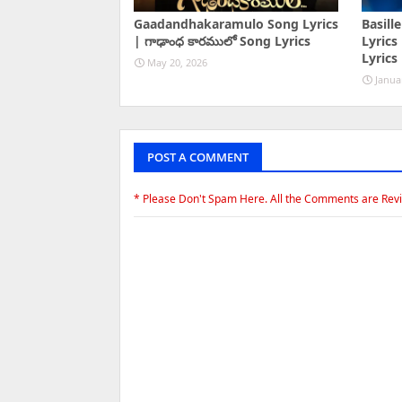
Gaadandhakaramulo Song Lyrics
Basill
| గాఢాంధ కారములో Song Lyrics
Lyrics 
Lyrics
May 20, 2026
Janua
POST A COMMENT
* Please Don't Spam Here. All the Comments are Rev