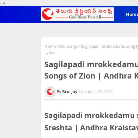
-->
Hom
Home
Old Songs
Sagilapadi mrokkedamu song lyr
Lyrics
Sagilapadi mrokkedamu so
Songs of Zion | Andhra 
Bro. Jay
August 31, 2022
Sagilapadi mrokkedamu song
Sreshta | Andhra Kraista