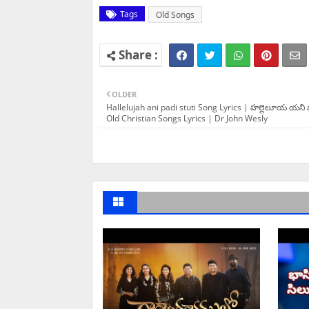
Tags
Old Songs
OLDER
Hallelujah ani padi stuti Song Lyrics | హల్లెలూయ యని పా
Old Christian Songs Lyrics | Dr John Wesly