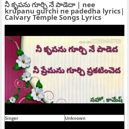
నీ కృపను గూర్చి నే పాడెదా | nee
krupanu gurchi ne padedha lyrics|
Calvary Temple Songs Lyrics
Singer
Unknown