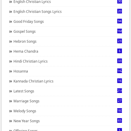
30
English Christian Lyrics
20
English Christian Songs Lyrics
94
Good Friday Songs
166
Gospel Songs
23
Hebron Songs
6
Hema Chandra
33
Hindi Christian Lyrics
142
Hosanna
16
Kannada Christian Lyrics
214
Latest Songs
27
Marriage Songs
183
Melody Songs
65
New Year Songs
5
Offering Songs