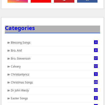
Categories
4
Blessing Songs
8
Bro. Anil
57
Bro. Stevenson
57
Calvary
9
Christianlyricz
280
Christmas Songs
33
Dr John Wesly
8
Easter Songs