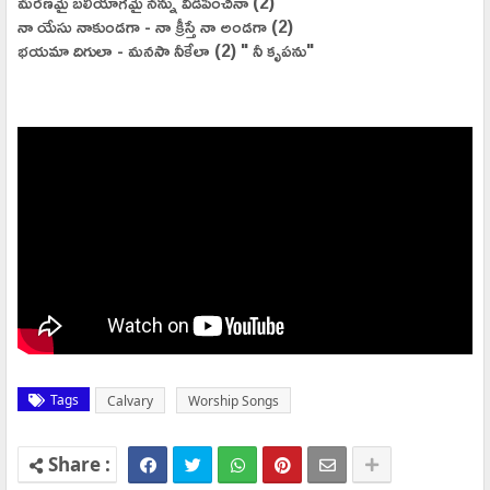
మరణమై బలియాగమై నన్ను విడిపించినా (2)
నా యేసు నాకుండగా - నా క్రీస్తే నా అండగా (2)
భయమా దిగులా - మనసా నీకేలా (2) " నీ కృపను"
Tags
Calvary
Worship Songs