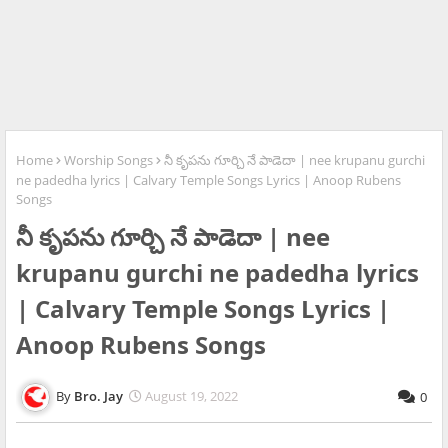
Home
Worship Songs
నీ కృపను గూర్చి నే పాడెదా | nee krupanu gurchi
ne padedha lyrics | Calvary Temple Songs Lyrics | Anoop Rubens
Songs
నీ కృపను గూర్చి నే పాడెదా | nee
krupanu gurchi ne padedha lyrics
| Calvary Temple Songs Lyrics |
Anoop Rubens Songs
Bro. Jay
August 19, 2022
0