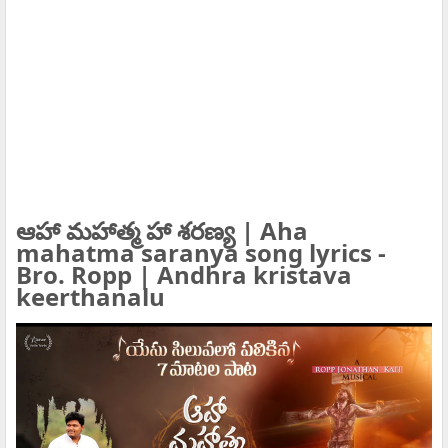
ఆహా మహాత్మ హా శరణ్య | Aha
mahatma saranya song lyrics -
Bro. Ropp | Andhra kristava
keerthanalu