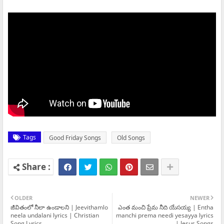
Tags
Good Friday Songs
Old Songs
OLDER
NEWER
జీవితంలో నీలా ఉండాలని | Jeevithamlo
ఎంత మంచి ప్రేమ నీది యేసయ్య | Entha
neela undalani lyrics | Christian
manchi prema needi yesayya lyrics
Song Lyrics
| Jesus Songs