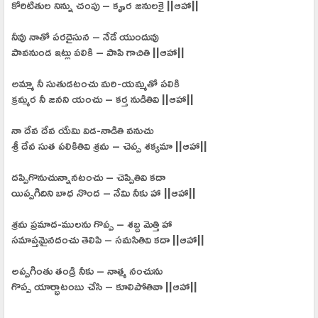
కోరిటితుల నిన్ను చంపు – కౄర జనులకై ||ఆహా||
నీవు నాతో పరదైసున – నేడే యుందువు
పావనుండ ఇట్లు పలికి – పాపి గాచితి ||ఆహా||
అమ్మా నీ సుతుడటంచు మరి-యమ్మతో పలికి
క్రమ్మర నీ జనని యంచు – కర్త నుడితివి ||ఆహా||
నా దేవ దేవ యేమి విడ-నాడితి వనుచు
శ్రీ దేవ సుత పలికితివి శ్రమ – చెప్ప శక్యమా ||ఆహా||
దప్పిగొనుచున్నానటంచు – చెప్పితివి కదా
యిప్పగిదిని బాధ నొంద – నేమి నీకు హా ||ఆహా||
శ్రమ ప్రమాద-ములను గొప్ప – శబ్ద మెత్తి హా
సమాప్తమైనదంచు తెలిపి – సమసితివి కదా ||ఆహా||
అప్పగింతు తండ్రి నీకు – నాత్మ నంచును
గొప్ప యార్భాటంబు చేసి – కూలిపోతివా ||ఆహా||