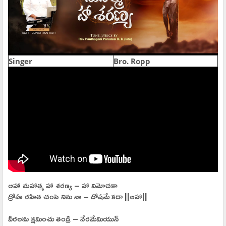
Singer
Bro. Ropp
ఆహా మహాత్మ హా శరణ్య – హా విమోచకా
ద్రోహ రహిత చంపె నిను నా – దోషమే కదా ||ఆహా||
వీరలను క్షమించు తండ్రి – నేరమేమియున్