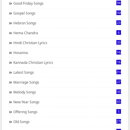
94
Good Friday Songs
166
Gospel Songs
23
Hebron Songs
6
Hema Chandra
33
Hindi Christian Lyrics
142
Hosanna
16
Kannada Christian Lyrics
214
Latest Songs
27
Marriage Songs
183
Melody Songs
65
New Year Songs
5
Offering Songs
276
Old Songs