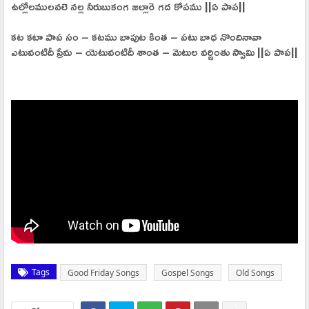
ఉల్లోలములవలె నల్ల నీరుబుకంగ జల్లారె గద కోపము ||ఏ పాప||
కట కటా పాప సం – కటము బాపుట కింత – పటు బాధ నొందినావా
ఎటువంటిదీ ప్రేమ – యెటువంటిదీ శాంత – మెటుల వర్ణింతు స్వామి ||ఏ పాప||
Tags
Good Friday Songs
Gospel Songs
Old Songs