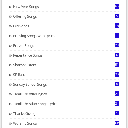
65
New Year Songs
5
Offering Songs
276
Old Songs
14
Praising Songs With Lyrics
29
Prayer Songs
6
Repentance Songs
51
Sharon Sisters
20
SP Balu
8
Sunday School Songs
21
Tamil Christian Lyrics
24
Tamil Christian Songs Lyrics
1
Thanks Giving
1350
Worship Songs