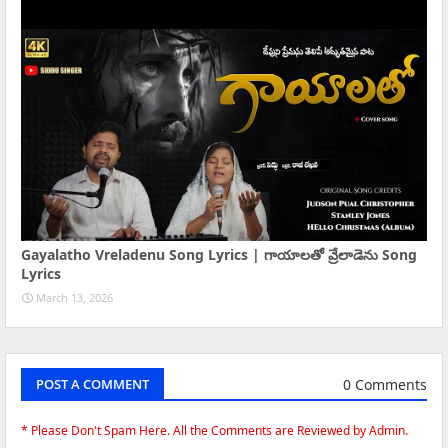
Gayalatho Vreladenu Song Lyrics | గాయాలతో వ్రేలాడెను Song
Lyrics
March 13, 2026
0 Comments
POST A COMMENT
* Please Don't Spam Here. All the Comments are Reviewed by Admin.