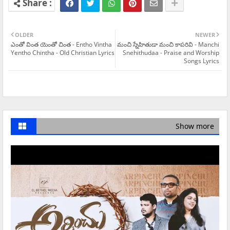
OLDER
NEWER
ఎంతో వింత యెంతో చింత - Entho Vintha
మంచి స్నేహితుడా మంచి కాపరివి - Manchi
Yentho Chintha - Old Christian Lyrics
Snehithudaa - Praise and Worship
Songs Lyrics
Show more