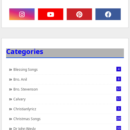
Categories
4
Blessing Songs
8
Bro. Anil
57
Bro. Stevenson
57
Calvary
9
Christianlyricz
280
Christmas Songs
33
Dr John Wesly