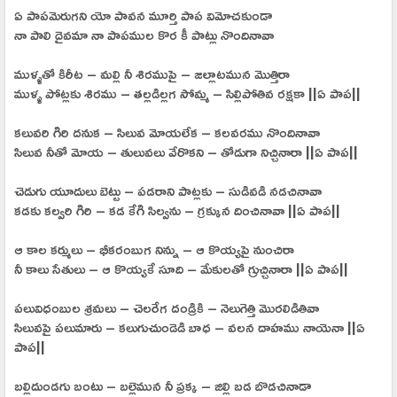
ఏ పాపమెరుగని యో పావన మూర్తి పాప విమోచకుండా
నా పాలి దైవమా నా పాపముల కొర కీ పాట్లు నొందినావా
ముళ్ళతో కిరీట – మల్లి నీ శిరముపై – జల్లాటమున మొత్తిరా
ముళ్ళ పోట్లకు శిరము – తల్లడిల్లగ సోమ్మ – సిల్లిపోతివ రక్షకా ||ఏ పాప||
కలువరి గిరి దనుక – సిలువ మోయలేక – కలవరము నొందినావా
సిలువ నీతో మోయ – తులువలు వేరొకని – తోడుగా నిచ్చినారా ||ఏ పాప||
చెడుగు యూదులు బెట్టు – పడరాని పాట్లకు – సుడివడి నడచినావా
కడకు కల్వరి గిరి – కడ కేగి సిల్వను – గ్రక్కున దించినావా ||ఏ పాప||
ఆ కాల కర్ములు – భీకరంబుగ నిన్ను – ఆ కొయ్యపై నుంచిరా
నీ కాలు సేతులు – ఆ కొయ్యకే సూది – మేకులతో గ్రుచ్చినారా ||ఏ పాప||
పలువిధంబుల శ్రమలు – చెలరేగ దండ్రికి – నెలుగెత్తి మొరలిడితివా
సిలువపై పలుమారు – కలుగుచుండెడి బాధ – వలన దాహము నాయెనా ||ఏ
పాప||
బల్లిదుండగు బంటు – బల్లెమున నీ ప్రక్క – జిల్లి బడ బొడచినాడా