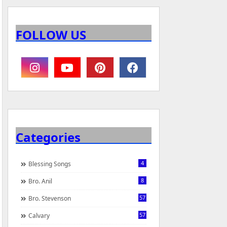
FOLLOW US
Categories
4
Blessing Songs
8
Bro. Anil
57
Bro. Stevenson
57
Calvary