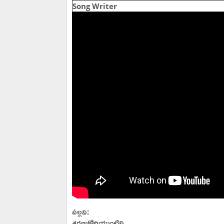
Song Writer
పల్లవి:
శరణుకోరియుంటిని