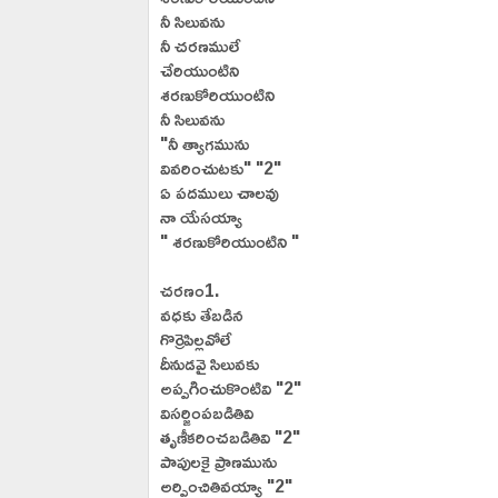
నీ సిలువను
నీ చరణములే
చేరియుంటిని
శరణుకోరియుంటిని
నీ సిలువను
"నీ త్యాగమును
వివరించుటకు" "2"
ఏ పదములు చాలవు
నా యేసయ్యా
" శరణుకోరియుంటిని "
చరణం1.
వధకు తేబడిన
గొర్రెపిల్లవోలే
దీనుడవై సిలువకు
అప్పగించుకొంటివి "2"
విసర్జింపబడితివి
తృణీకరించబడితివి "2"
పాపులకై ప్రాణమును
అర్పించితివయ్యా "2"