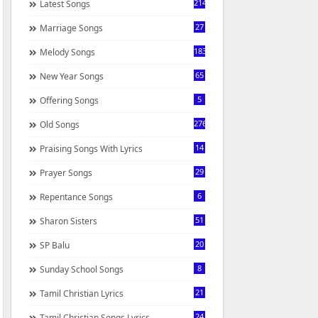
214
Latest Songs
27
Marriage Songs
183
Melody Songs
65
New Year Songs
5
Offering Songs
276
Old Songs
14
Praising Songs With Lyrics
29
Prayer Songs
6
Repentance Songs
51
Sharon Sisters
20
SP Balu
8
Sunday School Songs
21
Tamil Christian Lyrics
24
Tamil Christian Songs Lyrics