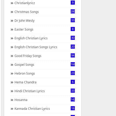
9
Christianlyricz
280
Christmas Songs
33
Dr John Wesly
8
Easter Songs
30
English Christian Lyrics
20
English Christian Songs Lyrics
94
Good Friday Songs
166
Gospel Songs
23
Hebron Songs
6
Hema Chandra
33
Hindi Christian Lyrics
142
Hosanna
16
Kannada Christian Lyrics