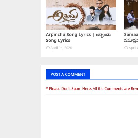
Arpinchu Song Lyrics | అర్పించు
Samaa
Song Lyrics
సమాప్త
April 14, 2026
April 
POST A COMMENT
* Please Don't Spam Here. All the Comments are Rev