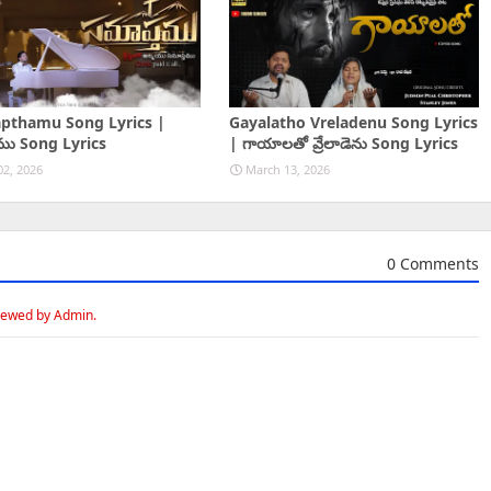
pthamu Song Lyrics |
Gayalatho Vreladenu Song Lyrics
ము Song Lyrics
| గాయాలతో వ్రేలాడెను Song Lyrics
02, 2026
March 13, 2026
0 Comments
iewed by Admin.