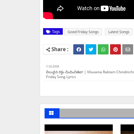
Tags
Good Friday Songs
Latest Songs
OLDER
విలువైన రక్తం చిందించితివా | Viluvaina Raktam Chindinch
Friday Song Lyrics