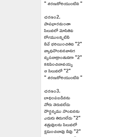
" శరణుకోరియుంటిని "
చరణం2.
పాపభారమంతా
సిలువలో మోసితివి
రోగములన్నిటినీ
నీవే భరియించితివి "2"
వ్యాధినొందినవానిగ
వ్యసనాక్రాంతునిగా "2"
కనిపించినావయ్య
ఆ సిలువలో "2"
" శరణుకోరియుంటిని "
చరణం3.
బాధింపబడినను
నోరు తెరువలేదు
దౌర్జన్యము నొందినను
ఎదురు తిరుగలేదు "2"
శత్రువులను సిలువలో
క్షమించినావు నీవు "2"