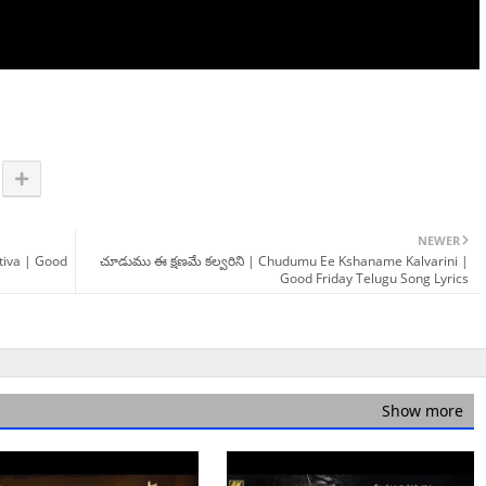
NEWER
itiva | Good
చూడుము ఈ క్షణమే కల్వరిని | Chudumu Ee Kshaname Kalvarini |
Good Friday Telugu Song Lyrics
Show more