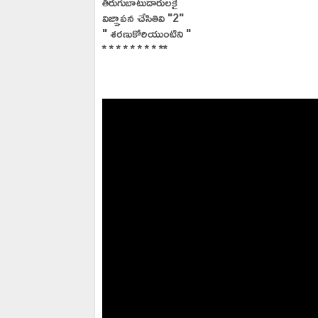
తిరుగుబాటుదారులకై
విజ్ఞాపన చేసితివి "2"
" శరణుకోరియుంటిని "
* * * * * * * * **