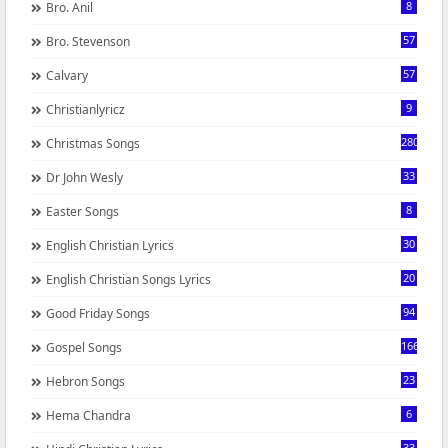
8
Bro. Anil
57
Bro. Stevenson
57
Calvary
9
Christianlyricz
280
Christmas Songs
33
Dr John Wesly
8
Easter Songs
30
English Christian Lyrics
20
English Christian Songs Lyrics
94
Good Friday Songs
166
Gospel Songs
23
Hebron Songs
6
Hema Chandra
33