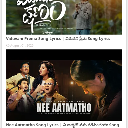
Viduvani Prema Song Lyrics | విడువని ప్రేమ Song Lyrics
August 01, 2026
Nee Aatmatho Song Lyrics | నీ ఆత్మతో నను నడిపించయా Song