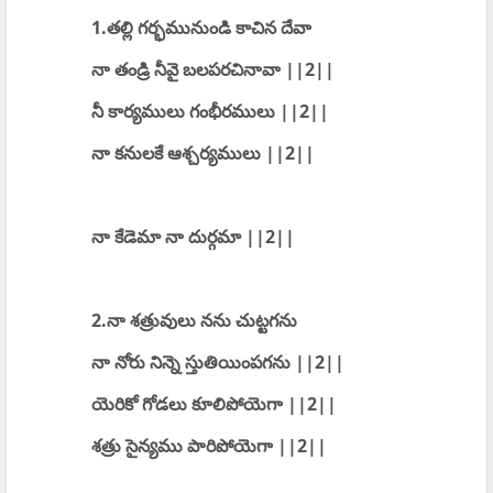
1.తల్లి గర్భమునుండి కాచిన దేవా
నా తండ్రి నీవై బలపరచినావా ||2||
నీ కార్యములు గంభీరములు ||2||
నా కనులకే ఆశ్చర్యములు ||2||
నా కేడెమా నా దుర్గమా ||2||
2.నా శత్రువులు నను చుట్టగను
నా నోరు నిన్నె స్తుతియింపగను ||2||
యెరికో గోడలు కూలిపోయెగా ||2||
శత్రు సైన్యము పారిపోయెగా ||2||