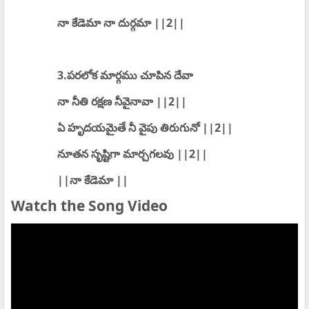
నా కేడెమా నా దుర్గమా ||2||
3.పరలోక మార్గము చూపిన దేవా
నా నీతి రక్షణ నీవైనావా ||2||
ఏ హృదయమైతే నీ వైపు తిరుగునో ||2||
నూతన సృష్టిగా మార్చగలవు ||2||
||నా కేడెమా ||
Watch the Song Video