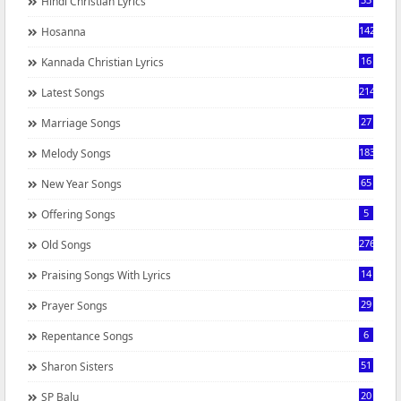
Hindi Christian Lyrics
142
Hosanna
16
Kannada Christian Lyrics
214
Latest Songs
27
Marriage Songs
183
Melody Songs
65
New Year Songs
5
Offering Songs
276
Old Songs
14
Praising Songs With Lyrics
29
Prayer Songs
6
Repentance Songs
51
Sharon Sisters
20
SP Balu