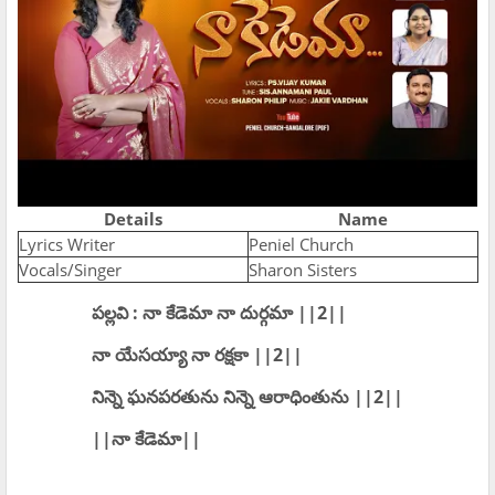
Details
Name
Lyrics Writer
Peniel Church
Vocals/Singer
Sharon Sisters
పల్లవి : నా కేడెమా నా దుర్గమా ||2||
నా యేసయ్యా నా రక్షకా ||2||
నిన్నె ఘనపరతును నిన్నె ఆరాధింతును ||2||
||నా కేడెమా||