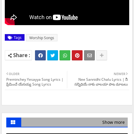
Tags
Worship Songs
OLDER
NEWER
Preminchey Yesayya Song Lyrics |
Nee Sannidhi Chalu Lyrics | నీ
ప్రేమించే యేసయ్య Song Lyrics
సన్నిధియే నాకు చాలయా పాట మాటలు
Show more