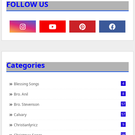
FOLLOW US
Categories
4
Blessing Songs
8
Bro. Anil
57
Bro. Stevenson
57
Calvary
9
Christianlyricz
280