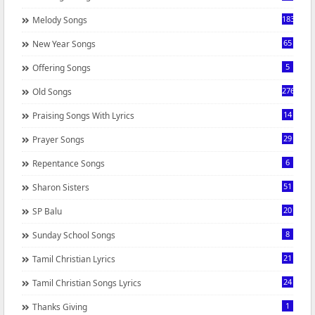
183
Melody Songs
65
New Year Songs
5
Offering Songs
276
Old Songs
14
Praising Songs With Lyrics
29
Prayer Songs
6
Repentance Songs
51
Sharon Sisters
20
SP Balu
8
Sunday School Songs
21
Tamil Christian Lyrics
24
Tamil Christian Songs Lyrics
1
Thanks Giving