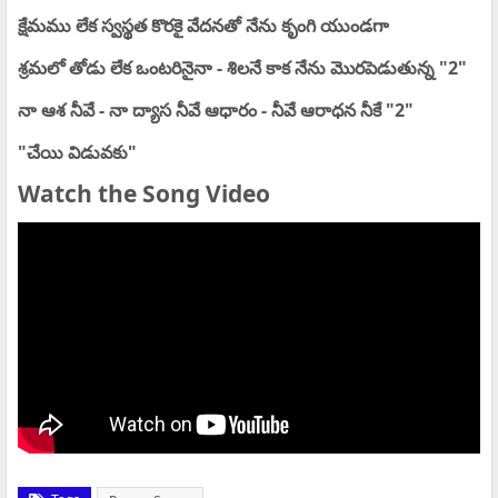
క్షేమము లేక స్వస్థత కొరకై వేదనతో నేను కృంగి యుండగా
శ్రమలో తోడు లేక ఒంటరినైనా - శిలనే కాక నేను మొరపెడుతున్న "2"
నా ఆశ నీవే - నా ద్యాస నీవే ఆధారం - నీవే ఆరాధన నీకే "2"
"చేయి విడువకు"
Watch the Song Video