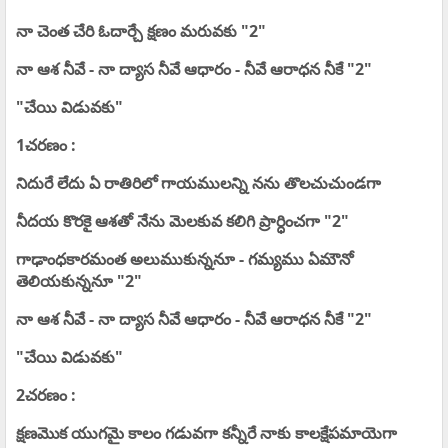
నా చెంత చేరి ఓదార్చే క్షణం మరువకు "2"
నా ఆశ నీవే - నా ద్యాస నీవే ఆధారం - నీవే ఆరాధన నీకే "2"
"చేయి విడువకు"
1చరణం :
నిదురే లేదు ఏ రాతిరిలో గాయములన్ని నను తొలచుచుండగా
నీదయ కొరకై ఆశతో నేను మెలకువ కలిగి ప్రార్ధించగా "2"
గాఢాంధకారమంత అలుముకున్ననూ - గమ్యము ఏమౌనో
తెలియకున్ననూ "2"
నా ఆశ నీవే - నా ద్యాస నీవే ఆధారం - నీవే ఆరాధన నీకే "2"
"చేయి విడువకు"
2చరణం :
క్షణమొక యుగమై కాలం గడువగా కన్నీరే నాకు కాలక్షేపమాయెగా