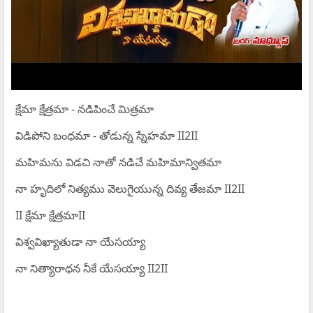
క్షేమా క్షేత్రమా - నడిపించే మిత్రమా
విడిపోని బంధమా - తోడున్న స్నేహమా II2II
మహిమను విడచి నాతో నడిచే మహిమాన్వితమా
నా హృదిలో నిత్యము వెలుగైయున్న దివ్య తేజమా II2II
II క్షేమా క్షేత్రమాII
విశ్వవిఖ్యాతుడా నా యేసయ్యా
నా నిత్యారాధన నీకే యేసయ్యా II2II