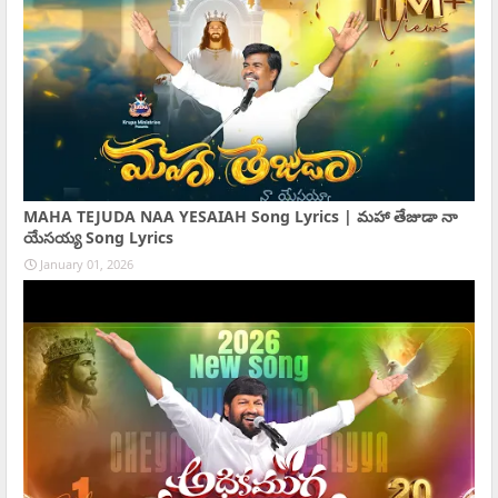
MAHA TEJUDA NAA YESAIAH Song Lyrics | మహా తేజుడా నా
యేసయ్య Song Lyrics
January 01, 2026