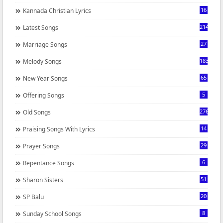
16
Kannada Christian Lyrics
214
Latest Songs
27
Marriage Songs
183
Melody Songs
65
New Year Songs
5
Offering Songs
276
Old Songs
14
Praising Songs With Lyrics
29
Prayer Songs
6
Repentance Songs
51
Sharon Sisters
20
SP Balu
8
Sunday School Songs