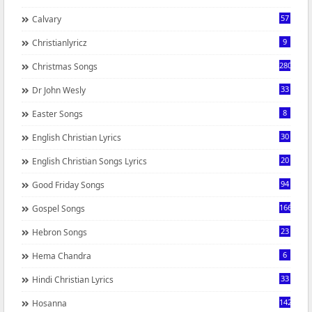
57
Calvary
9
Christianlyricz
280
Christmas Songs
33
Dr John Wesly
8
Easter Songs
30
English Christian Lyrics
20
English Christian Songs Lyrics
94
Good Friday Songs
166
Gospel Songs
23
Hebron Songs
6
Hema Chandra
33
Hindi Christian Lyrics
142
Hosanna