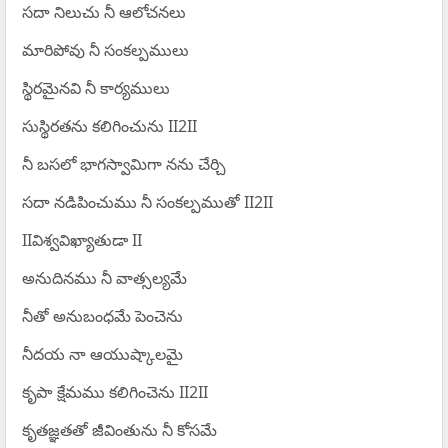
సదా నిలుచు నీ ఆలోచనలు
మారిపోవు నీ సంకల్పములు
స్థిరమైనవి నీ కార్యములు
సుస్థిరతను కలిగించును II2II
నీ బసలో భాగస్వామిగా నను చేర్చి
సదా నడిపించుము నీ సంకల్పముతో II2II
IIవిశ్వవిఖ్యాతుడా II
అనుదినము నీ వాత్సల్యమే
నీతో అనుబంధమే పెంచెను
నీదయ నా ఆయుష్కాలమై
కృపా క్షేమము కలిగించెను II2II
కృతజ్ఞతతో జీవింతును నీ కోసమే