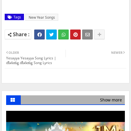
Tags
New Year Songs
OLDER
NEWER
Yesayya Yesayya Song Lyrics |
యేసయ్య యేసయ్య Song Lyrics
Show more