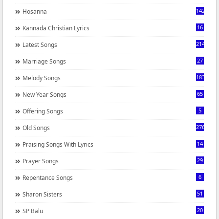
142
Hosanna
16
Kannada Christian Lyrics
214
Latest Songs
27
Marriage Songs
183
Melody Songs
65
New Year Songs
5
Offering Songs
276
Old Songs
14
Praising Songs With Lyrics
29
Prayer Songs
6
Repentance Songs
51
Sharon Sisters
20
SP Balu