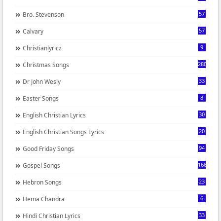
57
Bro. Stevenson
57
Calvary
9
Christianlyricz
280
Christmas Songs
33
Dr John Wesly
8
Easter Songs
30
English Christian Lyrics
20
English Christian Songs Lyrics
94
Good Friday Songs
166
Gospel Songs
23
Hebron Songs
6
Hema Chandra
33
Hindi Christian Lyrics