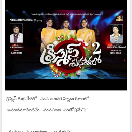
క్రిస్మస్ శుభవేళలో - మన అందరి హృదయాలలో
ఆనందమానందమే - మనసంతా సంతోషమే"2"