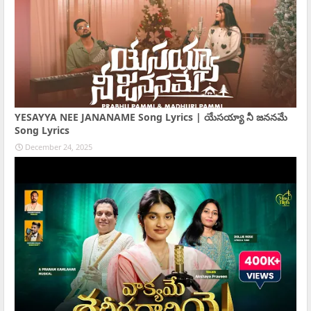
YESAYYA NEE JANANAME Song Lyrics | యేసయ్యా నీ జననమే
Song Lyrics
December 24, 2025