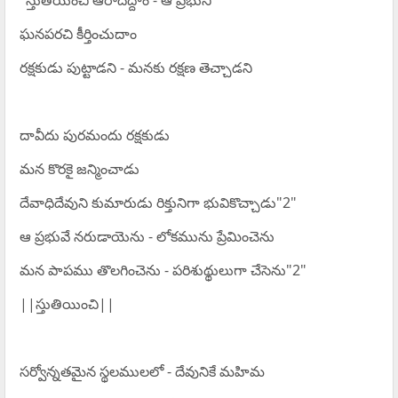
"స్తుతియించి ఆరాదిద్దాం - ఆ ప్రభుని
ఘనపరచి కీర్తించుదాం
రక్షకుడు పుట్టాడని - మనకు రక్షణ తెచ్చాడని
దావీదు పురమందు రక్షకుడు
మన కొరకై జన్మించాడు
దేవాధిదేవుని కుమారుడు రిక్తునిగా భువికొచ్చాడు"2"
ఆ ప్రభువే నరుడాయెను - లోకమును ప్రేమించెను
మన పాపము తొలగించెను - పరిశుథ్థులుగా చేసెను"2"
||స్తుతియించి||
సర్వోన్నతమైన స్థలములలో - దేవునికే మహిమ