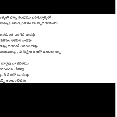
 ఆత్మతో నన్ను నింపుము పరిశుద్ధాత్మతో
 వాక్కుకై సమర్పింతును నా హృదయమును
 గతమంత ఎరిగిన వాడవు
ీవితము తెలిసిన వాడవు
లేపావు, దయతో ఆదరించావు
 ఉంటానయ్య , నీ సాక్షిగా ఇలలో ఉంటానయ్య
 మార్చవు నా జీవితము
 దరియింప చేసావు
ు, నీ సేవలో నిలిపావు
్నే ఆరాధించేదను