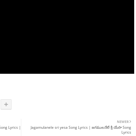
NEWER
Song Lyrics |
Jagamulanele sri yesa Song Lyrics | జగములనేలే శ్రీ యేసా Song
Lyrics