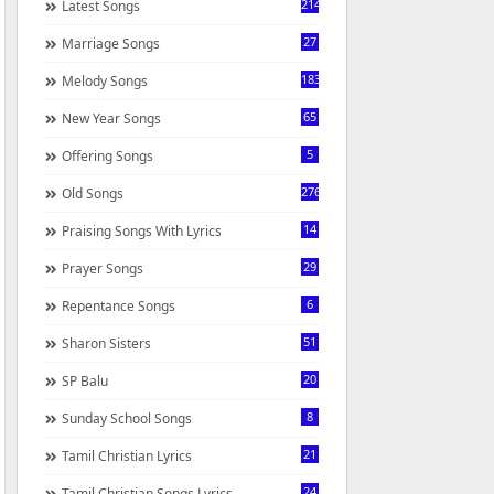
214
Latest Songs
27
Marriage Songs
183
Melody Songs
65
New Year Songs
5
Offering Songs
276
Old Songs
14
Praising Songs With Lyrics
29
Prayer Songs
6
Repentance Songs
51
Sharon Sisters
20
SP Balu
8
Sunday School Songs
21
Tamil Christian Lyrics
24
Tamil Christian Songs Lyrics