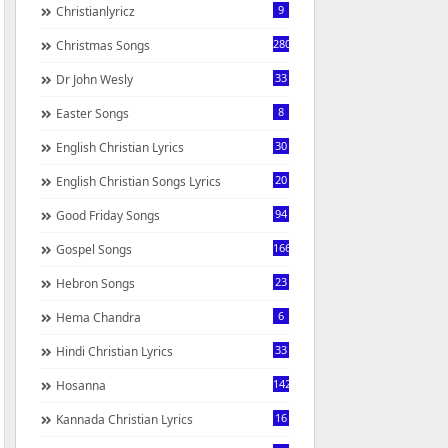
9
Christianlyricz
280
Christmas Songs
33
Dr John Wesly
8
Easter Songs
30
English Christian Lyrics
20
English Christian Songs Lyrics
94
Good Friday Songs
166
Gospel Songs
23
Hebron Songs
6
Hema Chandra
33
Hindi Christian Lyrics
142
Hosanna
16
Kannada Christian Lyrics