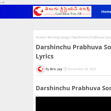
-->
Hom
Home
Worship Songs
Darshinchu Prabhuva Song L
Darshinchu Prabhuva Song
Lyrics
Bro. Jay
November 03, 2023
Darshinchu Prabhuva Song L