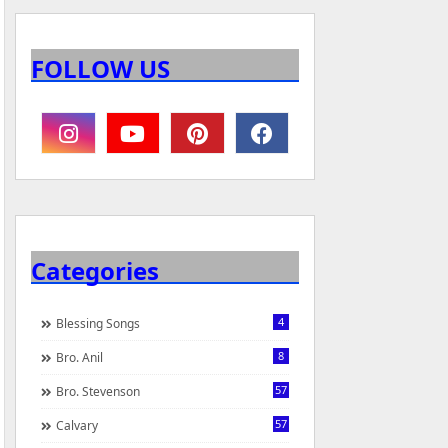
FOLLOW US
Categories
4
Blessing Songs
8
Bro. Anil
57
Bro. Stevenson
57
Calvary