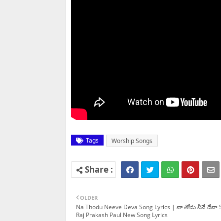
Tags
Worship Songs
OLDER
Na Thodu Neeve Deva Song Lyrics | నా తోడు నీవే దేవా 
Raj Prakash Paul New Song Lyrics