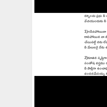
దర్శించు ప్రభు నీ
వేచియుందును నీ
1)గడిచిపోయినా
రాలిపోయిన నా జ
చేయిపట్టి నను 
నీ మేలులకై నేను
2)నూతన సృష్టిగా
సంతోష వస్త్రము
నీ సాక్షిగా ఉంచావ
వందనమేసయ్య నిన