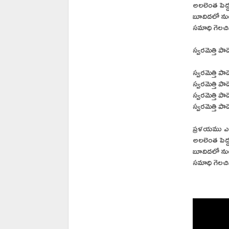
అలలెంత పెద్ద
బూదిదలో నుండి
సమాధి గెలచ
స్వరమెత్తి పా
స్వరమెత్తి 
స్వరమెత్తి ప
స్వరమెత్తి 
స్వరమెత్తి ప
ప్రళయము ఎద
అలలెంత పెద్ద
బూదిదలో నుండి
సమాధి గెలచ