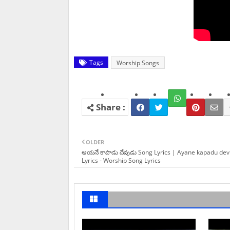
Tags
Worship Songs
OLDER
ఆయనే కాపాడు దేవుడు Song Lyrics | Ayane kapadu de
Lyrics - Worship Song Lyrics