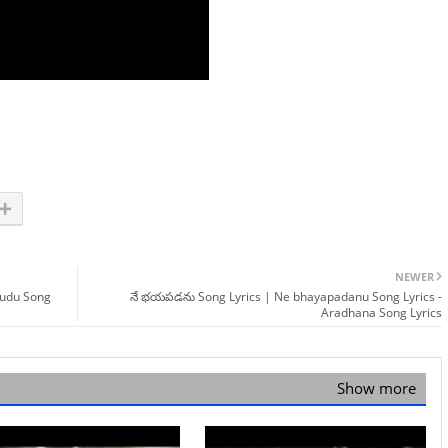
NEWER
vudu Song
నే భయపడను Song Lyrics | Ne bhayapadanu Song Lyrics -
Aradhana Song Lyrics
Show more