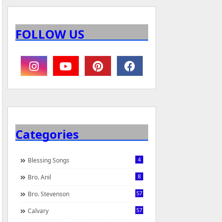
FOLLOW US
Categories
4
Blessing Songs
8
Bro. Anil
57
Bro. Stevenson
57
Calvary