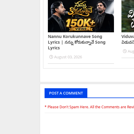
Nannu Korukunnave Song
Viduv
Lyrics | నన్ను కోరుకున్నావే Song
విడువన
Lyrics
Aug
August 03, 2026
POST A COMMENT
* Please Don't Spam Here. All the Comments are Rev