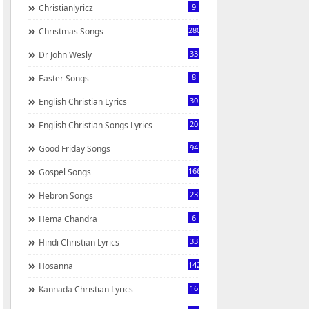
9
Christianlyricz
280
Christmas Songs
33
Dr John Wesly
8
Easter Songs
30
English Christian Lyrics
20
English Christian Songs Lyrics
94
Good Friday Songs
166
Gospel Songs
23
Hebron Songs
6
Hema Chandra
33
Hindi Christian Lyrics
142
Hosanna
16
Kannada Christian Lyrics