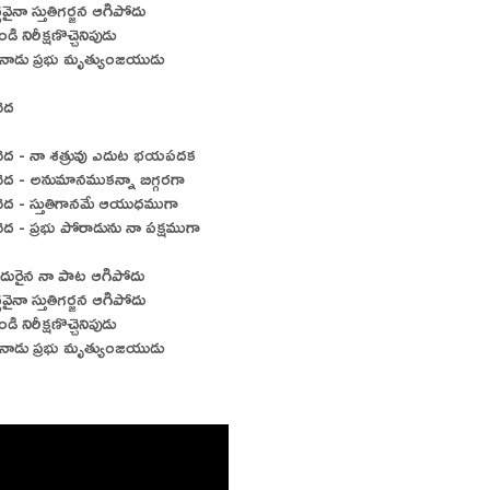
వైనా స్తుతిగర్జన ఆగిపోదు
 నిరీక్షణొచ్చెనిపుడు
ినాడు ప్రభు మృత్యుంజయుడు
దెద
పాదెద - నా శత్రువు ఎదుట భయపదక
ాదెద - అనుమానముకన్నా బిగ్గరగా
పాదెద - స్తుతిగానమే ఆయుధముగా
ాదెద - ప్రభు పోరాడును నా పక్షముగా
ురైన నా పాట ఆగిపోదు
వైనా స్తుతిగర్జన ఆగిపోదు
 నిరీక్షణొచ్చెనిపుడు
ినాడు ప్రభు మృత్యుంజయుడు