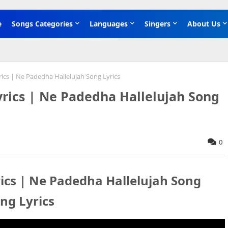
e
Songs Categories
Languages
Singers
About Us
rics | Ne Padedha Hallelujah Song Lyrics
Lyrics | Ne Padedha Hallelujah Song
0
yrics | Ne Padedha Hallelujah Song
ong Lyrics