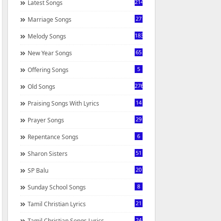
214
Latest Songs
27
Marriage Songs
183
Melody Songs
65
New Year Songs
5
Offering Songs
276
Old Songs
14
Praising Songs With Lyrics
29
Prayer Songs
6
Repentance Songs
51
Sharon Sisters
20
SP Balu
8
Sunday School Songs
21
Tamil Christian Lyrics
24
Tamil Christian Songs Lyrics