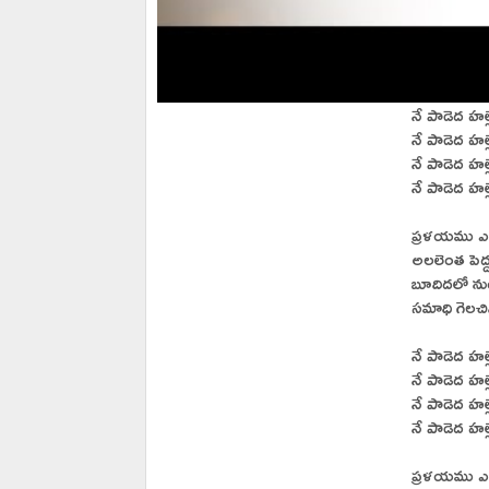
నే పాడెద హ
నే పాడెద హల
నే పాడెద హల
నే పాడెద హల
ప్రళయము ఎద
అలలెంత పెద్ద
బూదిదలో నుండి
సమాధి గెలచ
నే పాడెద హ
నే పాడెద హ
నే పాడెద హల
నే పాడెద హల
ప్రళయము ఎద