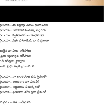
ల్లెలుయా.. నా శత్రువు ఎదుట భయపదక
్లెలుయా.. అనుమానముకన్నా బిగ్గరగా
్లెలుయా.. స్తుతిగానమే ఆయుధముగా
్లెలుయా.. ప్రభు పోరాడును నా పక్షముగా
ురైన నా పాట ఆగిపోదు
వైనా స్తుతిగర్జన ఆగిపోదు
 నిరీక్షణొచ్చెనిపుడు
ినాడు ప్రభు మృత్యుంజయుడు
ల్లెలుయా.. నా అంతరంగ సమస్తముతో
ల్లెలుయా.. అంధకారమా పారిపో
్లెలుయా.. అర్ధంకాని సమస్యలలో
్లెలుయా.. భయము వోడె ప్రభు ప్రేమలో
ురైన నా పాట ఆగిపోదు