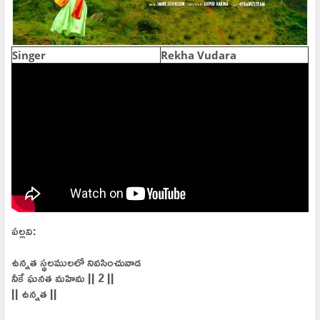
Singer
Rekha Vudara
పల్లవి:
ఉన్నత స్థలములలో నివసించువాడ
నీకే ఘనత మహిమ || 2 ||
|| ఉన్నత ||