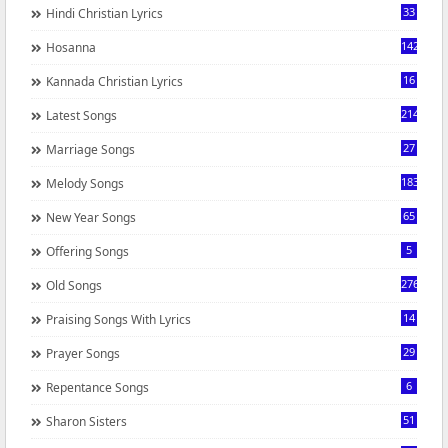
33
Hindi Christian Lyrics
142
Hosanna
16
Kannada Christian Lyrics
214
Latest Songs
27
Marriage Songs
183
Melody Songs
65
New Year Songs
5
Offering Songs
276
Old Songs
14
Praising Songs With Lyrics
29
Prayer Songs
6
Repentance Songs
51
Sharon Sisters