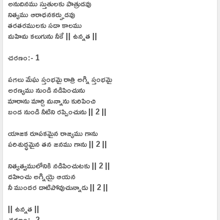
అనుదినము స్తుతులకు పాత్రుడవు
నిత్యము ఆరాధనకర్హుడవు
తరతరములకు సదా కాలము
మహిమ కలుగును నీకే || ఉన్నత ||
చరణం:- 1
పగలు మేఘ స్తంభమై రాత్రి అగ్ని స్తంభమై
అరణ్యము నుండి నడిపించును
మారాను మార్చి మన్నాను కురిపించి
బండ నుండి నీటిని రప్పించును || 2 ||
యాజక రూపకమైన రాజ్యము గాను
పరిశుద్ధమైన తన జనము గాను || 2 ||
నిత్యత్వములోనికి నడిపించుటకు || 2 ||
దహించు అగ్నియై ఆయన
నీ ముందర దాటిపోవుచున్నాడు || 2 ||
|| ఉన్నత ||
చరణం:- 2