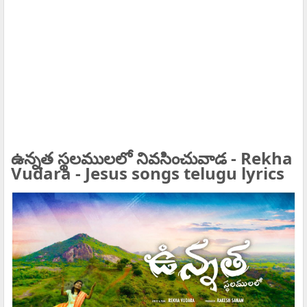
ఉన్నత స్థలములలో నివసించువాడ - Rekha
Vudara - Jesus songs telugu lyrics