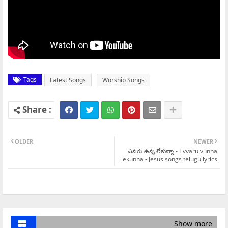
Tags
Latest Songs
Worship Songs
OLDER
NEWER
ఎవరు ఉన్న లేకున్నా - Evvaru vunna
lekunna - Jesus songs telugu lyrics
Show more