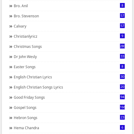
8
Bro. Anil
57
Bro. Stevenson
57
Calvary
9
Christianlyricz
280
Christmas Songs
33
Dr John Wesly
8
Easter Songs
30
English Christian Lyrics
20
English Christian Songs Lyrics
94
Good Friday Songs
166
Gospel Songs
23
Hebron Songs
6
Hema Chandra