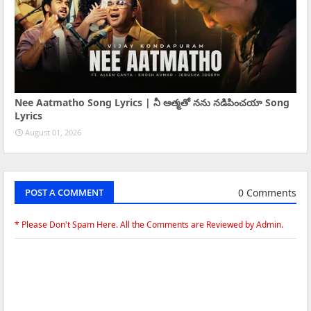
Nee Aatmatho Song Lyrics | నీ ఆత్మతో నను నడిపించయా Song
Lyrics
August 01, 2026
0 Comments
POST A COMMENT
* Please Don't Spam Here. All the Comments are Reviewed by Admin.