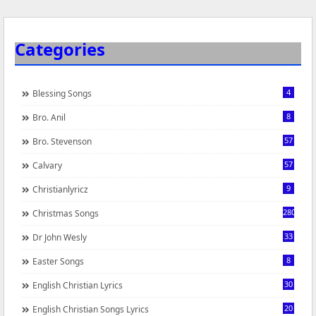
Categories
4
Blessing Songs
8
Bro. Anil
57
Bro. Stevenson
57
Calvary
9
Christianlyricz
280
Christmas Songs
33
Dr John Wesly
8
Easter Songs
30
English Christian Lyrics
20
English Christian Songs Lyrics