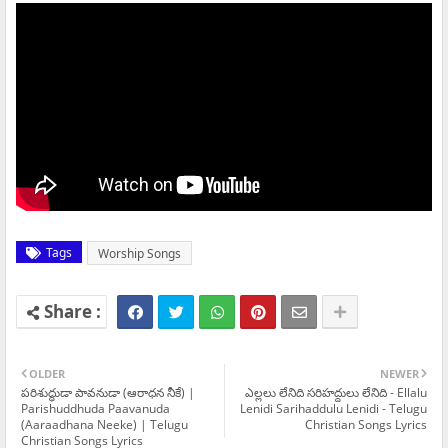
Tags
Worship Songs
OLDER
NEWER
పరిశుద్ధుడా పావనుడా (ఆరాధన నీకే) |
ఎల్లలు లేనిది సరిహద్దులు లేనిది - Ellalu
Parishuddhuda Paavanuda
Lenidi Sarihaddulu Lenidi - Telugu
(Aaraadhana Neeke) | Telugu
Christian Songs Lyrics
Christian Songs Lyrics