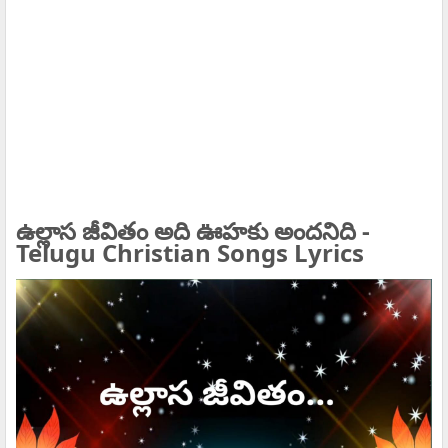
ఉల్లాస జీవితం అది ఊహకు అందనిది -
Telugu Christian Songs Lyrics