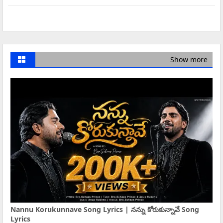
Show more
Nannu Korukunnave Song Lyrics | నన్ను కోరుకున్నావే Song
Lyrics