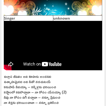
Singer
unknown
ఉల్లాస జీవితం అది ఊహకు అందనిది
ఉత్సాహమైనది అది నీతో నడచుటయే
కనుపాపే నీవయ్యా – కన్నీళ్లను భరియించి
కష్టాలలో కదిలొచ్చావా – నా కోసం యేసయ్యా (2)
నీవు నా కోసం దిగి వచ్చావా – నన్నూ ప్రేమించి
నా శిక్షను భరియించావా – నన్నూ బ్రతికించి