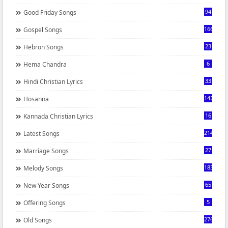
94
Good Friday Songs
166
Gospel Songs
23
Hebron Songs
6
Hema Chandra
33
Hindi Christian Lyrics
142
Hosanna
16
Kannada Christian Lyrics
214
Latest Songs
27
Marriage Songs
183
Melody Songs
65
New Year Songs
5
Offering Songs
276
Old Songs